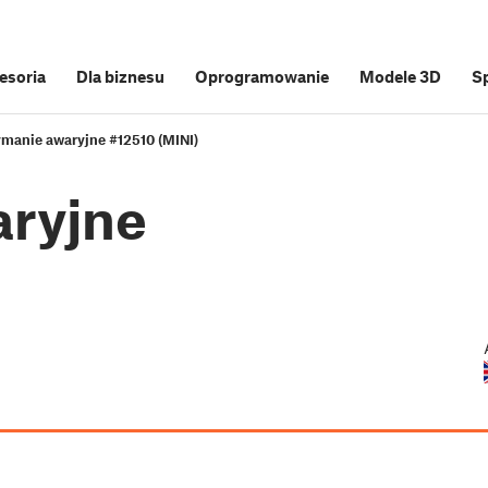
cesoria
Dla biznesu
Oprogramowanie
Modele 3D
S
ymanie awaryjne #12510 (MINI)
aryjne