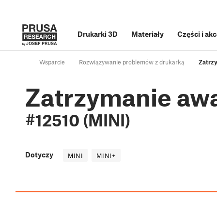
Drukarki 3D
Materiały
Części i ak
Wsparcie
Rozwiązywanie problemów z drukarką
Zatrz
Zatrzymanie aw
#12510 (MINI)
Dotyczy
MINI
MINI+