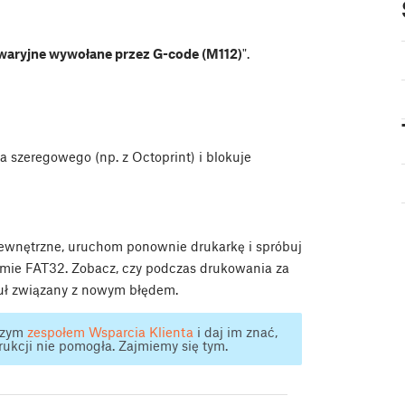
waryjne wywołane przez G-code (M112)
".
szeregowego (np. z Octoprint) i blokuje
zewnętrzne, uruchom ponownie drukarkę i spróbuj
ie FAT32. Zobacz, czy podczas drukowania za
kuł związany z nowym błędem.
aszym
zespołem Wsparcia Klienta
i daj im znać,
ukcji nie pomogła. Zajmiemy się tym.