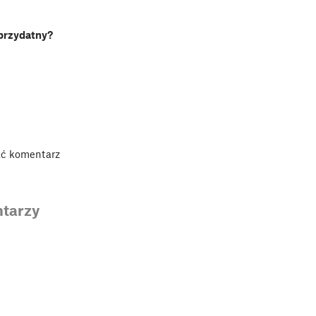
 przydatny?
ać komentarz
tarzy