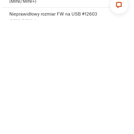
(MINI/MINI+)
Nieprawidłowy rozmiar FW na USB #12603
(MINI/MINI+)
Błąd systemu plików #12613 (MINI/MINI+)
Nieobsługiwana wersja BBF #12614 (MINI/MINI+)
Splątany filament
Zatrzymanie awaryjne #12510 (MINI)
Rejestracja w Prusa Connect nie powiodła się
Rejestracja w Prusa Connect nie powiodła się
#12401 (MINI)
Blue Screen of Death (BSOD) #31538 (CORE One)
#35538 (CORE One L) #36538 (CORE One INDX)
#26538 (MK4S) #13538 (MK4) #27538 (MK3.9S)