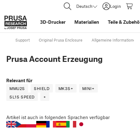
Deutsch
Login
3D-Drucker
Materialien
Teile
&
Zubehö
Support
Original Prusa Enclosure
Allgemeine Informationen
Prusa Account Erzeugung
Relevant für
MMU2S
SHIELD
MK3S+
MINI+
SL1S SPEED
+
Artikel
ist auch in folgenden Sprachen verfügbar