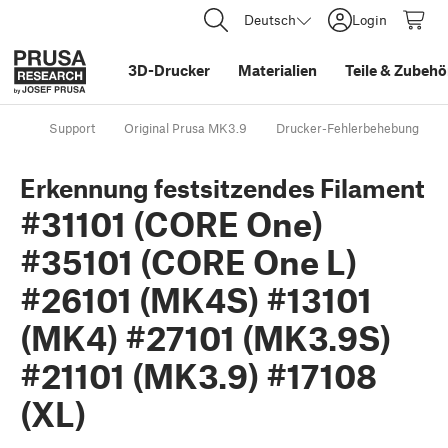
Deutsch
Login
3D-Drucker
Materialien
Teile
&
Zubehö
Support
Original Prusa MK3.9
Drucker-Fehlerbehebung
Erkennung festsitzendes Filament
#31101 (CORE One)
#35101 (CORE One L)
#26101 (MK4S) #13101
(MK4) #27101 (MK3.9S)
#21101 (MK3.9) #17108
(XL)