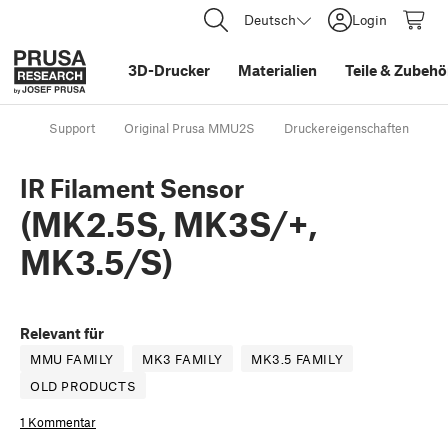
Deutsch
Login
3D-Drucker
Materialien
Teile
&
Zubehö
Support
Original Prusa MMU2S
Druckereigenschaften
I
IR Filament Sensor
(MK2.5S, MK3S/+,
MK3.5/S)
Relevant für
MMU FAMILY
MK3 FAMILY
MK3.5 FAMILY
OLD PRODUCTS
1 Kommentar