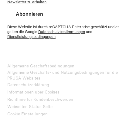
Newsletter zu erhalten.
Abonnieren
Diese Website ist durch reCAPTCHA Enterprise geschützt und es
gelten die Google
Datenschutzbestimmungen
und
Dienstleistungsbedingungen
.
Allgemeine Geschäftsbedingungen
Allgemeine Geschäfts- und Nutzungsbedingungen für die
PRUSA-Websites
Datenschutzerklärung
Informationen über Cookies
Richtlinie für Kundenbeschwerden
Webseiten Status Seite
Cookie Einstellungen