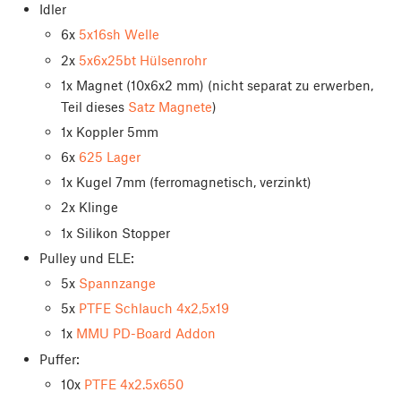
Idler
6x
5x16sh Welle
2x
5x6x25bt Hülsenrohr
1x Magnet (10x6x2 mm) (nicht separat zu erwerben,
Teil dieses
Satz Magnete
)
1x Koppler 5mm
6x
625 Lager
1x Kugel 7mm (ferromagnetisch, verzinkt)
2x Klinge
1x Silikon Stopper
Pulley und ELE:
5x
Spannzange
5x
PTFE Schlauch 4x2,5x19
1x
MMU PD-Board Addon
Puffer:
10x
PTFE 4x2.5x650