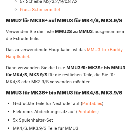
5x Scheibe M3/3.2/9/0.8 A2
Prusa Schmiermittel
MMU2 für MK3S+ auf MMU3 für MK4/S, MK3.9/S
Verwenden Sie die Liste
MMU2S zu MMU3
, ausgenommen
die Extruderteile.
Das zu verwendende Hauptkabel ist das
MMU3-to-xBuddy
Hauptkabel
.
Dann verwenden Sie die Liste
MMU3 für MK3S+ bis MMU3
für MK4/S, MK3.9/S
für die restlichen Teile, die Sie für
MK4/S oder MK3.9/S verwenden möchten.
MMU3 für MK3S+ bis MMU3 für MK4/S, MK3.9/S
Gedruckte Teile für Nextruder auf (
Printables
)
Elektronik-Abdeckungssatz auf (
Printables
)
5x Spulenhalter-Set
MK4/S, MK3.9/S Teile für MMU3: