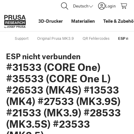
Deutsch
Login
3D-Drucker
Materialien
Teile
&
Zubehö
Support
Original Prusa MK3.9
QR Fehlercodes
ESP nic
ESP nicht verbunden
#31533 (CORE One)
#35533 (CORE One L)
#26533 (MK4S) #13533
(MK4) #27533 (MK3.9S)
#21533 (MK3.9) #28533
(MK3.5S) #23533