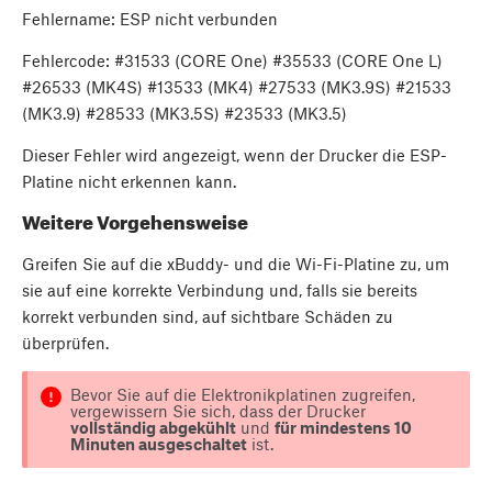
Fehlername: ESP nicht verbunden
Fehlercode: #31533 (CORE One) #35533 (CORE One L)
#26533 (MK4S) #13533 (MK4) #27533 (MK3.9S) #21533
(MK3.9) #28533 (MK3.5S) #23533 (MK3.5)
Dieser Fehler wird angezeigt, wenn der Drucker die ESP-
Platine nicht erkennen kann.
Weitere Vorgehensweise
Greifen Sie auf die xBuddy- und die Wi-Fi-Platine zu, um
sie auf eine korrekte Verbindung und, falls sie bereits
korrekt verbunden sind, auf sichtbare Schäden zu
überprüfen.
Bevor Sie auf die Elektronikplatinen zugreifen,
vergewissern Sie sich, dass der Drucker
vollständig abgekühlt
und
für mindestens 10
Minuten ausgeschaltet
ist.