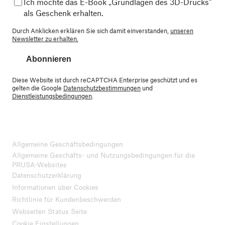
Ich möchte das E-Book „Grundlagen des 3D-Drucks“
als Geschenk erhalten.
Durch Anklicken erklären Sie sich damit einverstanden,
unseren
Newsletter zu erhalten.
Abonnieren
Diese Website ist durch reCAPTCHA Enterprise geschützt und es
gelten die Google
Datenschutzbestimmungen
und
Dienstleistungsbedingungen
.
Allgemeine Geschäftsbedingungen
Allgemeine Geschäfts- und Nutzungsbedingungen für die
PRUSA-Websites
Datenschutzerklärung
Informationen über Cookies
Richtlinie für Kundenbeschwerden
Webseiten Status Seite
Cookie Einstellungen