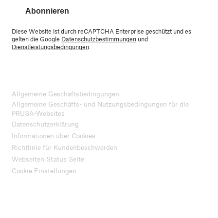
Abonnieren
Diese Website ist durch reCAPTCHA Enterprise geschützt und es
gelten die Google
Datenschutzbestimmungen
und
Dienstleistungsbedingungen
.
Allgemeine Geschäftsbedingungen
Allgemeine Geschäfts- und Nutzungsbedingungen für die
PRUSA-Websites
Datenschutzerklärung
Informationen über Cookies
Richtlinie für Kundenbeschwerden
Webseiten Status Seite
Cookie Einstellungen