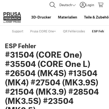
Deutsch
Login
3D-Drucker
Materialien
Teile
&
Zubehö
Support
Prusa CORE One+
QR Fehlercodes
ESP Fehler
ESP Fehler
#31504 (CORE One)
#35504 (CORE One L)
#26504 (MK4S) #13504
(MK4) #27504 (MK3.9S)
#21504 (MK3.9) #28504
(MK3.5S) #23504