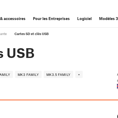
&
accessoires
Pour les Entreprises
Logiciel
Modèles 
mante
Cartes SD et clés USB
és USB
FAMILY
MK3 FAMILY
MK3.5 FAMILY
+