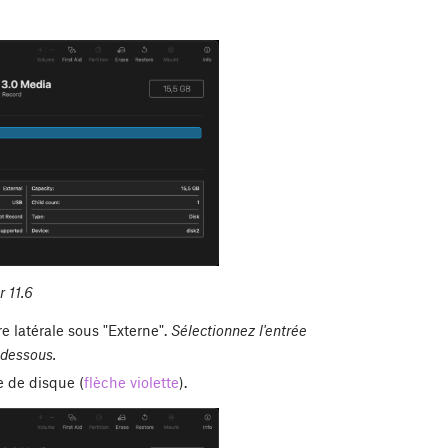
 11.6
re latérale sous "Externe".
Sélectionnez l'entrée
 dessous.
re de disque (
flèche violette
).