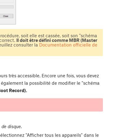
océdure, soit elle est cassée, soit son "schéma
correct.
Il doit être défini comme MBR (Master
uillez consulter la
Documentation officielle de
ours très accessible. Encore une fois, vous devez
 également la possibilité de modifier le "schéma
Boot Record).
e de disque.
sélectionnez "Afficher tous les appareils" dans le