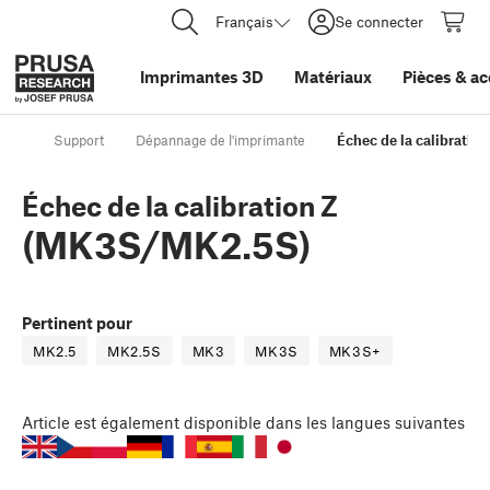
Français
Se connecter
Imprimantes 3D
Matériaux
Pièces
&
ac
Support
Dépannage de l'imprimante
Échec de la calibrati
Échec de la calibration Z
(MK3S/MK2.5S)
Pertinent pour
MK2.5
MK2.5S
MK3
MK3S
MK3S+
Article
est également disponible dans les langues suivantes