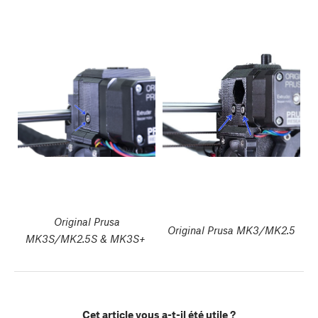
Original Prusa
Original Prusa MK3/MK2.5
MK3S/MK2.5S & MK3S+
Cet article vous a-t-il été utile ?