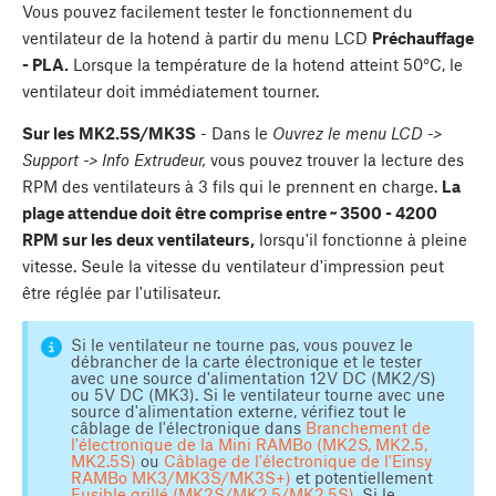
Vous pouvez facilement tester le fonctionnement du
ventilateur de la hotend à partir du menu LCD
Préchauffage
- PLA.
Lorsque la température de la hotend atteint 50°C, le
ventilateur doit immédiatement tourner.
Sur les MK2.5S/MK3S
- Dans le
Ouvrez le menu LCD ->
Support -> Info Extrudeur,
vous pouvez trouver la lecture des
RPM des ventilateurs à 3 fils qui le prennent en charge.
La
plage attendue doit être comprise entre ~ 3500 - 4200
RPM sur les deux ventilateurs,
lorsqu'il fonctionne à pleine
vitesse. Seule la vitesse du ventilateur d'impression peut
être réglée par l'utilisateur.
Si le ventilateur ne tourne pas, vous pouvez le
débrancher de la carte électronique et le tester
avec une source d'alimentation 12V DC (MK2/S)
ou 5V DC (MK3). Si le ventilateur tourne avec une
source d'alimentation externe, vérifiez tout le
câblage de l'électronique dans
Branchement de
l'électronique de la Mini RAMBo (MK2S, MK2.5,
MK2.5S)
ou
Câblage de l'électronique de l'Einsy
RAMBo MK3/MK3S/MK3S+)
et potentiellement
Fusible grillé (MK2S/MK2.5/MK2.5S)
. Si le