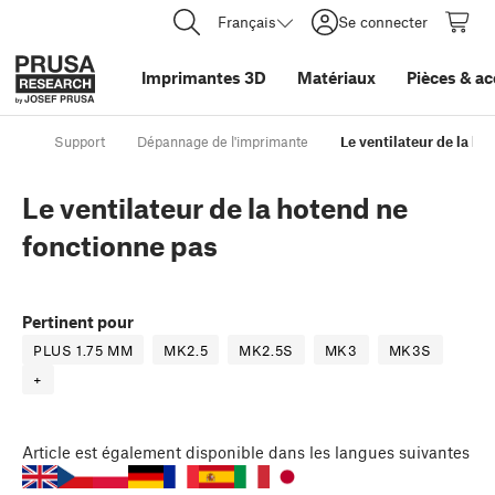
Français
Se connecter
Imprimantes 3D
Matériaux
Pièces
&
ac
Support
Dépannage de l'imprimante
Le ventilateur de la ho
Le ventilateur de la hotend ne
fonctionne pas
Pertinent pour
PLUS 1.75 MM
MK2.5
MK2.5S
MK3
MK3S
+
Article
est également disponible dans les langues suivantes