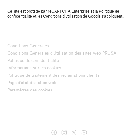
Ce site est protégé par reCAPTCHA Enterprise et la
Politique de
confidentialité
et les
Conditions d'utilisation
de Google s'appliquent.
Conditions Générales
Conditions Générales d'Utilisation des sites web PRUSA
Politique de confidentialité
Informations sur les cookies
Politique de traitement des réclamations clients
Page d'état des sites web
Paramètres des cookies