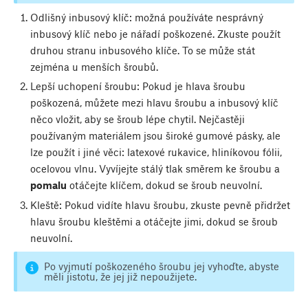
Odlišný inbusový klíč: možná používáte nesprávný
inbusový klíč nebo je nářadí poškozené. Zkuste použít
druhou stranu inbusového klíče. To se může stát
zejména u menších šroubů.
Lepší uchopení šroubu: Pokud je hlava šroubu
poškozená, můžete mezi hlavu šroubu a inbusový klíč
něco vložit, aby se šroub lépe chytil. Nejčastěji
používaným materiálem jsou široké gumové pásky, ale
lze použít i jiné věci: latexové rukavice, hliníkovou fólii,
ocelovou vlnu. Vyvíjejte stálý tlak směrem ke šroubu a
pomalu
otáčejte klíčem, dokud se šroub neuvolní.
Kleště: Pokud vidíte hlavu šroubu, zkuste pevně přidržet
hlavu šroubu kleštěmi a otáčejte jimi, dokud se šroub
neuvolní.
Po vyjmutí poškozeného šroubu jej vyhoďte, abyste
měli jistotu, že jej již nepoužijete.