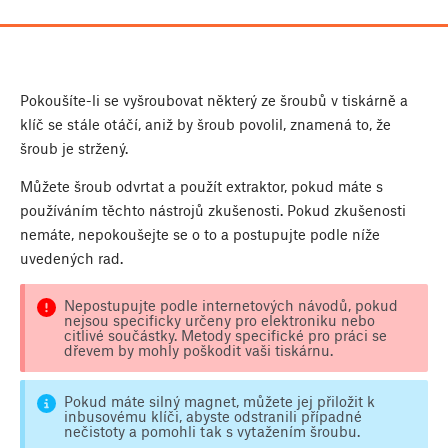
Pokoušíte-li se vyšroubovat některý ze šroubů v tiskárně a
klíč se stále otáčí, aniž by šroub povolil, znamená to, že
šroub je stržený.
Můžete šroub odvrtat a použít extraktor, pokud máte s
používáním těchto nástrojů zkušenosti. Pokud zkušenosti
nemáte, nepokoušejte se o to a postupujte podle níže
uvedených rad.
Nepostupujte podle internetových návodů, pokud
nejsou specificky určeny pro elektroniku nebo
citlivé součástky. Metody specifické pro práci se
dřevem by mohly poškodit vaši tiskárnu.
Pokud máte silný magnet, můžete jej přiložit k
inbusovému klíči, abyste odstranili případné
nečistoty a pomohli tak s vytažením šroubu.