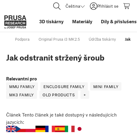
Čeština
Přihlásit se
3D tiskárny
Materiály
Díly
&
příslušens
Podpora
Original Prusa i3 MK2.5
Údržba tiskárny
Jak od
Jak odstranit stržený šroub
Relevantní pro
MMU FAMILY
ENCLOSURE FAMILY
MINI FAMILY
MK3 FAMILY
OLD PRODUCTS
+
Článek
Tento článek je také dostupný v následujících
jazycích: