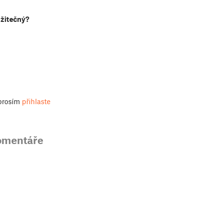
užitečný?
 prosím
přihlaste
omentáře