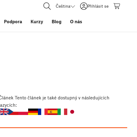
Čeština
Přihlásit se
Podpora
Kurzy
Blog
O nás
Článek
Tento článek je také dostupný v následujících
jazycích: