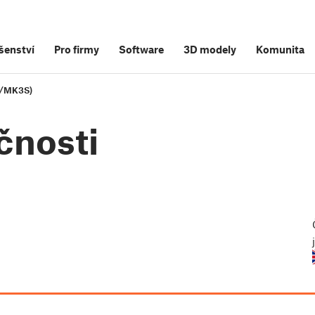
šenství
Pro firmy
Software
3D modely
Komunita
3/MK3S)
čnosti