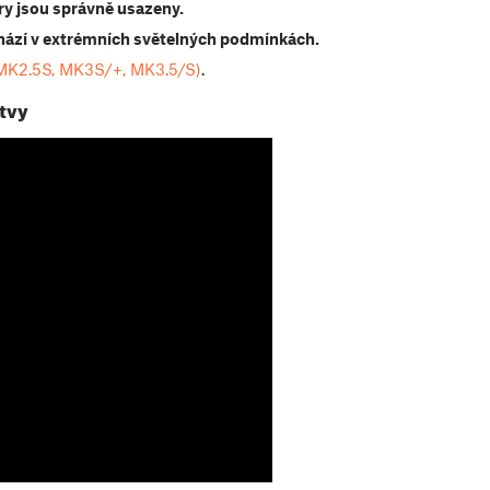
y jsou správně usazeny.
hází v extrémních světelných podmínkách.
(MK2.5S, MK3S/+, MK3.5/S)
.
stvy