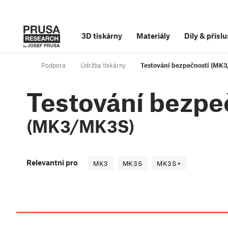
3D tiskárny
Materiály
Díly
&
příslu
Podpora
Údržba tiskárny
Testování bezpečnosti (MK
Testování bezpe
(MK3/MK3S)
Relevantní pro
MK3
MK3S
MK3S+