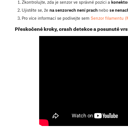
Zkontrolujte, zda je senzor ve správné pozici a
konektor
Ujistěte se, že
na senzorech není prach
nebo
se nenac
Pro více informací se podívejte sem
Senzor filamentu 
Přeskočené kroky, crash detekce a posunuté vr