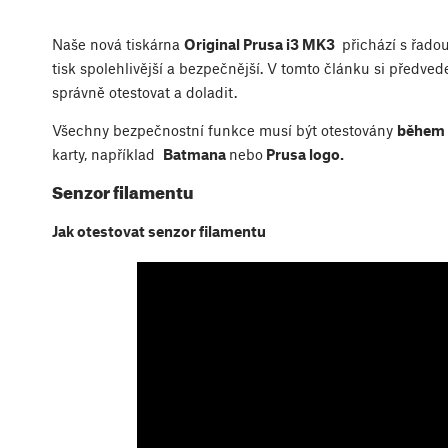
Naše nová tiskárna
Original Prusa i3 MK3
přichází s řado
tisk spolehlivější a bezpečnější. V tomto článku si předve
správně otestovat a doladit.
Všechny bezpečnostní funkce musí být otestovány
během 
karty, například
Batmana
nebo
Prusa logo.
Senzor filamentu
Jak otestovat senzor filamentu