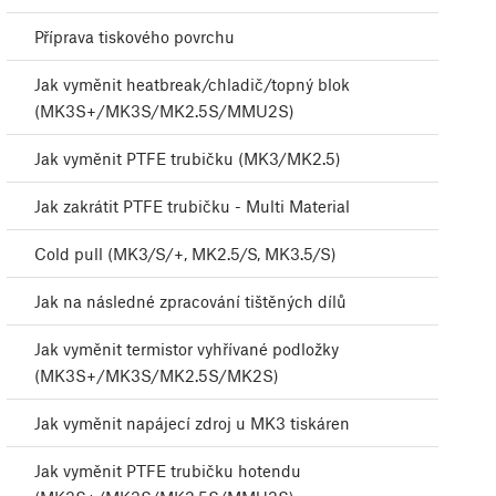
Příprava tiskového povrchu
Jak vyměnit heatbreak/chladič/topný blok
(MK3S+/MK3S/MK2.5S/MMU2S)
Jak vyměnit PTFE trubičku (MK3/MK2.5)
Jak zakrátit PTFE trubičku - Multi Material
Cold pull (MK3/S/+, MK2.5/S, MK3.5/S)
Jak na následné zpracování tištěných dílů
Jak vyměnit termistor vyhřívané podložky
(MK3S+/MK3S/MK2.5S/MK2S)
Jak vyměnit napájecí zdroj u MK3 tiskáren
Jak vyměnit PTFE trubičku hotendu