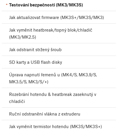
Testování bezpečnosti (MK3/MK3S)
Jak aktualizovat firmware (MK3S+/MK3S/MK3)
Jak vyměnit heatbreak/topný blok/chladič
(MK3/MK2.5)
Jak odstranit stržený šroub
SD karty a USB flash disky
Úprava napnutí řemenů u (MK4/S, MK3.9/S,
MK3.5/S, MK3/S/+)
Rozebrání hotendu & heatbreak zaseknutý v
chladiči
Ruční odstranění vlákna z extruderu
Jak vyměnit termistor hotendu (MK3S/MK3S+)