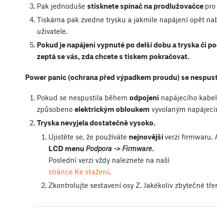
Pak jednoduše
stisknete spínač na prodlužovačce
pro
Tiskárna pak zvedne trysku a jakmile napájení opět nab
uživatele.
Pokud je napájení vypnuté po delší dobu a tryska či p
zeptá se vás, zda chcete s tiskem pokračovat.
Power panic (ochrana před výpadkem proudu) se nespust
Pokud se nespustila během
odpojení
napájecího kabel
způsobeno
elektrickým obloukem
vyvolaným napájec
Tryska nevyjela dostatečně vysoko.
Ujistěte se, že používáte
nejnovější
verzi firmwaru. 
LCD menu
Podpora -> Firmware
.
Poslední verzi vždy naleznete na naší
stránce Ke stažení
.
Zkontrolujte sestavení osy Z. Jakékoliv zbytečné t