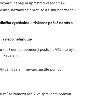
 vypnutí napájení uprostřed vašeho tisku.
ěhne, nažhaví se a vrátí se k tisku bez zásahu
odložka vychladnou, tiskárna počká na vás a
ila nebo nefunguje
u (což není doporučený postup). Může to být
ím kabelem.
Aktuální verzi firmwaru zjistíte pomocí
ření může zamezit ose Z ve správném pohybu.