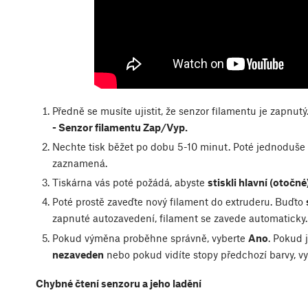
Předně se musíte ujistit, že senzor filamentu je zapnutý
- Senzor filamentu Zap/Vyp.
Nechte tisk běžet po dobu 5-10 minut. Poté jednoduše
zaznamená.
Tiskárna vás poté požádá, abyste
stiskli hlavní (otočné
Poté prostě zaveďte nový filament do extruderu. Buďto
zapnuté autozavedení, filament se zavede automaticky
Pokud výměna proběhne správně, vyberte
Ano
. Pokud 
nezaveden
nebo pokud vidíte stopy předchozí barvy, v
Chybné čtení senzoru a jeho ladění