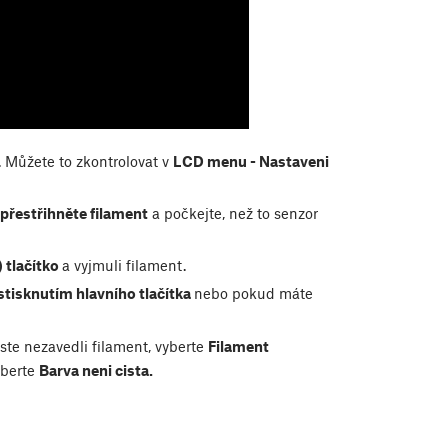
. Můžete to zkontrolovat v
LCD menu - Nastaveni
přestřihněte filament
a počkejte, než to senzor
) tlačítko
a vyjmuli filament.
stisknutím hlavního tlačítka
nebo pokud máte
.
jste nezavedli filament, vyberte
Filament
yberte
Barva neni cista.