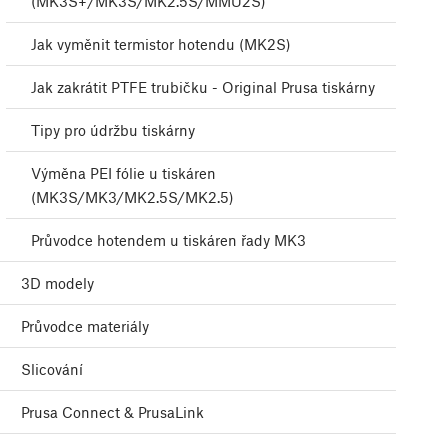
(MK3S+/MK3S/MK2.5S/MMU2S)
Jak vyměnit termistor hotendu (MK2S)
Jak zakrátit PTFE trubičku - Original Prusa tiskárny
Tipy pro údržbu tiskárny
Výměna PEI fólie u tiskáren
(MK3S/MK3/MK2.5S/MK2.5)
Průvodce hotendem u tiskáren řady MK3
3D modely
Průvodce materiály
Slicování
Prusa Connect & PrusaLink