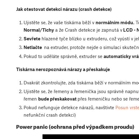
Jak otestovat detekci nárazu (crash detekce)
Ujistěte se, že vaše tiskárna běží v
normálním módu.
To
Normal/Tichy
a že Crash detekce je zapnutá v
LCD - N
Sevřete
hlazené tyče blízko u extruderu, což vyústí v j
Netlačte
na extruder, protože nejde o simulaci skutečn
Pokud to uděláte správně, extruder se
automaticky vrá
Tiskárna nerozpoznává nárazy a přeskakuje
Dvakrát zkontrolujte, zda tiskárna běží v normálním m
Ujistěte se, že řemeny a řemenička jsou správně napnu
řemen
bude přeskakovat
přes řemeničku nebo se řem
Pokud nefunguje detekce nárazů, navštivte
Posun vrst
nefunkční crash detekcí)
Power panic (ochrana před výpadkem proudu)