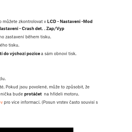
 můžete zkontrolovat v
LCD - Nastaveni -Mod
astaveni - Crash det.
. Zap/Vyp
eho zastavení během tisku.
ého tisku.
tí do výchozí pozice
a sám obnoví tisk.
odu.
té. Pokud jsou povolené, může to způsobit, že
enička bude
protáčet
na hřídeli motoru.
ev
pro více informací. (Posun vrstev často souvisí s