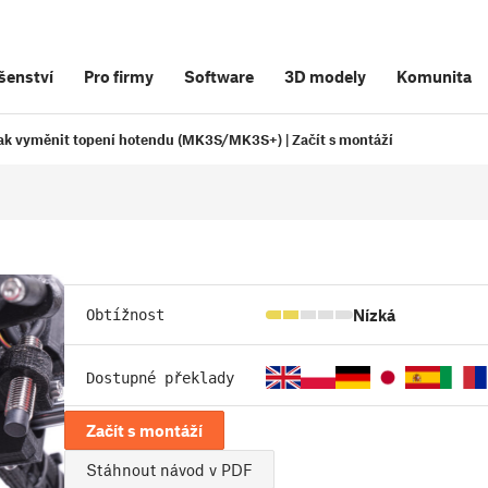
šenství
Pro firmy
Software
3D modely
Komunita
ak vyměnit topení hotendu (MK3S/MK3S+) | Začít s montáží
Nízká
Obtížnost
Dostupné překlady
Začít s montáží
Stáhnout návod v PDF