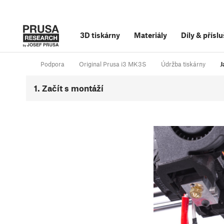
3D tiskárny
Materiály
Díly
&
příslu
Podpora
Original Prusa i3 MK3S
Údržba tiskárny
J
1. Začít s montáží