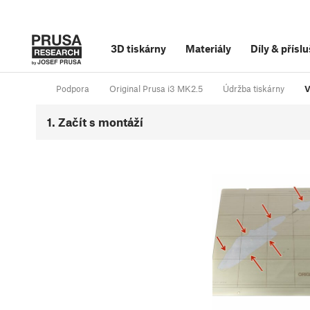
3D tiskárny
Materiály
Díly
&
příslu
Podpora
Original Prusa i3 MK2.5
Údržba tiskárny
V
1. Začít s montáží