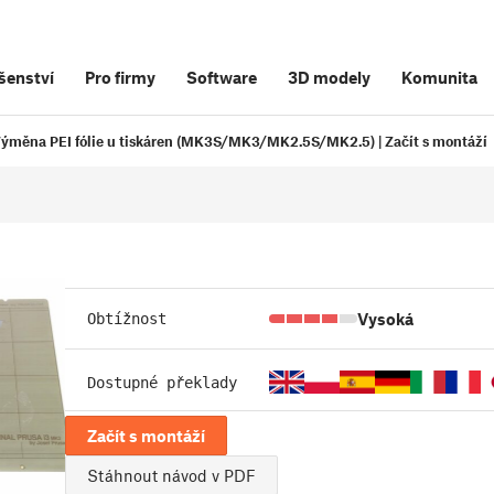
šenství
Pro firmy
Software
3D modely
Komunita
ýměna PEI fólie u tiskáren (MK3S/MK3/MK2.5S/MK2.5) | Začít s montáží
Vysoká
Obtížnost
Dostupné překlady
Začít s montáží
Stáhnout návod v PDF