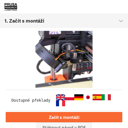
1. Začít s montáží
Dostupné překlady
Začít s montáží
Stáhnout návod v PDF