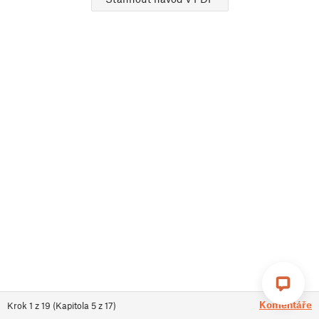
Komentáře
Krok
1
z
19
(
Kapitola
5
z
17
)