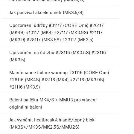
Jak používat akcelerometr (MK3.5/S)
Upozornění údržby #31117 (CORE One) #26117
(MK4S) #13117 (MK4) #27117 (MK3.9S) #21117
(MK3.9) #28117 (MK3.5S) #23117 (MK3.5)
Upozornění na údržbu #28116 (MK3.5S) #23116
(MK3.5)
Maintenance failure warning #31116 (CORE One)
#26116 (MK4S) #13116 (MK4) #27116 (MK3.9S)
#21116 (MK3.9)
Balení balíčku MK4/S + MMU3 pro vrácení -
originální balení
Jak vyměnit heatbreak/chladič/topný blok
(MK3S+/MK3S/MK2.5S/MMU2S)