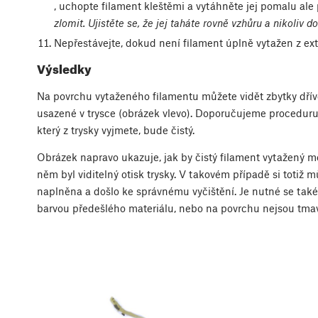
, uchopte filament kleštěmi a vytáhněte jej pomalu ale 
zlomit. Ujistěte se, že jej taháte rovně vzhůru a nikoliv d
Nepřestávejte, dokud není filament úplně vytažen z ext
Výsledky
Na povrchu vytaženého filamentu můžete vidět zbytky dřív
usazené v trysce (obrázek vlevo). Doporučujeme proceduru 
který z trysky vyjmete, bude čistý.
Obrázek napravo ukazuje, jak by čistý filament vytažený me
něm byl viditelný otisk trysky. V takovém případě si totiž mů
naplněna a došlo ke správnému vyčištění. Je nutné se také
barvou předešlého materiálu, nebo na povrchu nejsou tmav