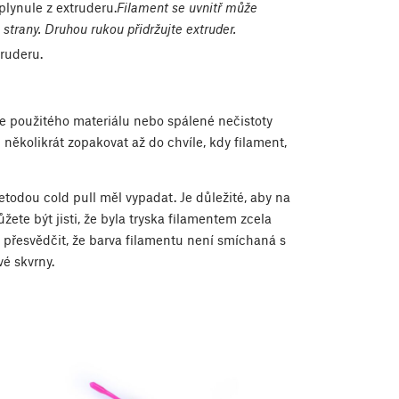
plynule z extruderu.
Filament se uvnitř může
o strany. Druhou rukou přidržujte extruder.
ruderu.
e použitého materiálu nebo spálené nečistoty
několikrát zopakovat až do chvíle, kdy filament,
todou cold pull měl vypadat. Je důležité, aby na
žete být jisti, že byla tryska filamentem zcela
 přesvědčit, že barva filamentu není smíchaná s
é skvrny.