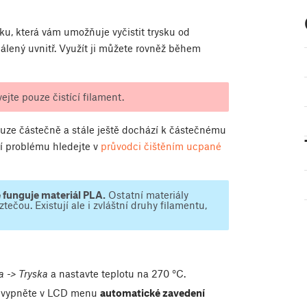
iku, která vám umožňuje vyčistit trysku od
álený uvnitř. Využít ji můžete rovněž během
jte pouze čistící filament.
 pouze částečně a stále ještě dochází k částečnému
ní problému hledejte v
průvodci čištěním ucpané
e funguje materiál PLA.
Ostatní materiály
tečou. Existují ale i zvláštní druhy filamentu,
a -> Tryska
a nastavte teplotu na 270 °C.
y, vypněte v LCD menu
automatické zavedení