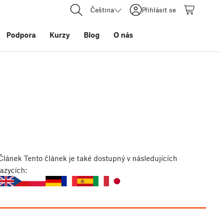
Čeština
Přihlásit se
Podpora
Kurzy
Blog
O nás
Článek
Tento článek je také dostupný v následujících
jazycích: