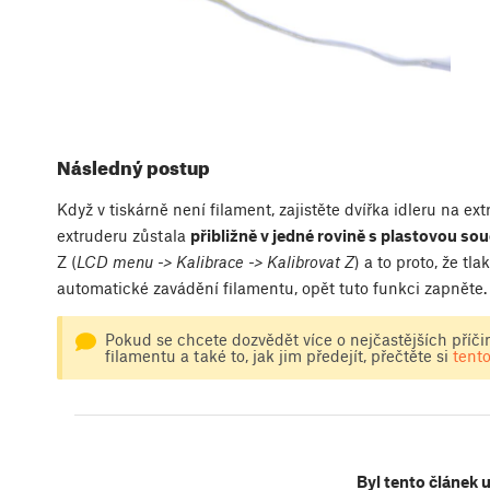
Následný postup
Když v tiskárně není filament, zajistěte dvířka idleru na ex
extruderu zůstala
přibližně v jedné rovině s plastovou so
Z (
LCD menu -> Kalibrace -> Kalibrovat Z
) a to proto, že tl
automatické zavádění filamentu, opět tuto funkci zapněte.
Pokud se chcete dozvědět více o nejčastějších příč
filamentu a také to, jak jim předejít, přečtěte si
tent
Byl tento článek 