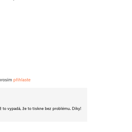
 prosím
přihlaste
ž to vypadá, že to tiskne bez problému. Díky!