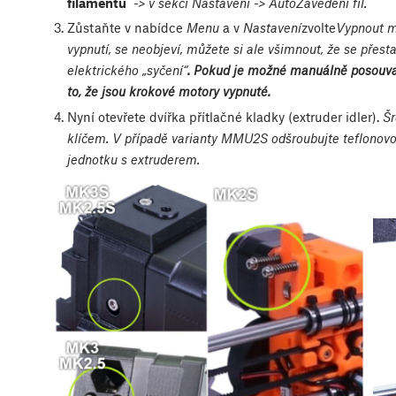
filamentu
-> v sekci Nastavení -> AutoZavedeni fil.
Zůstaňte v nabídce
Menu
a v
Nastavení
zvolte
Vypnout m
vypnutí, se neobjeví, můžete si ale všimnout, že se přest
elektrického „syčení“
. Pokud je možné manuálně posouva
to, že jsou krokové motory vypnuté.
Nyní otevřete dvířka přítlačné kladky (extruder idler).
Šr
klíčem. V případě varianty MMU2S odšroubujte teflonov
jednotku s extruderem.