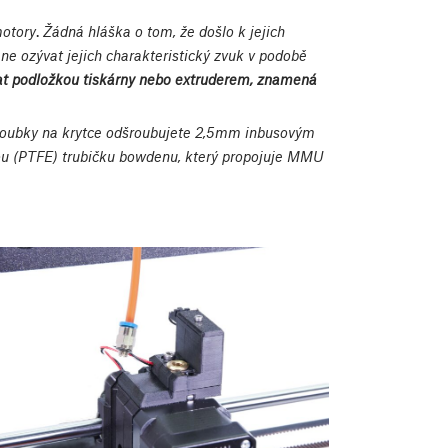
otory
.
Žádná hláška o tom, že došlo k jejich
ane ozývat jejich charakteristický zvuk v podobě
t podložkou tiskárny nebo extruderem, znamená
oubky na krytce odšroubujete 2,5mm inbusovým
ou (PTFE) trubičku bowdenu, který propojuje MMU