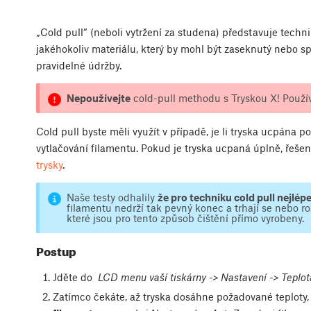
„Cold pull“ (neboli vytržení za studena) představuje techn
jakéhokoliv materiálu, který by mohl být zaseknutý nebo sp
pravidelné údržby.
Nepoužívejte
cold-pull methodu s Tryskou X! Používe
Cold pull byste měli využít v případě, je li tryska ucpána
vytlačování filamentu. Pokud je tryska ucpaná úplně, řeše
trysky
.
Naše testy odhalily
že pro techniku cold pull nejlép
filamentu nedrží tak pevný konec a trhají se nebo roz
které jsou pro tento způsob čištění přímo vyrobeny.
Postup
Jděte do
LCD menu vaší tiskárny -> Nastavení -> Teplot
Zatímco čekáte, až tryska dosáhne požadované teplot