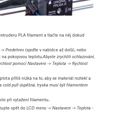
 extruderu PLA filament a tlačte na něj dokud
-> Predehrev
(sjeďte v nabídce až dolů), nebo
t na pokojovou teplotu.
Abyste zrychlili ochlazování,
ychlost pomocí Nastaveni -> Teplota -> Rychlost
ota příliš nízká na to, aby se materiál roztekl a
a cold pull úspěšná, tryska musí být filamentem
ilo při vytažení filamentu.
stupte opět do
LCD menu -> Nastaveni -> Teplota -