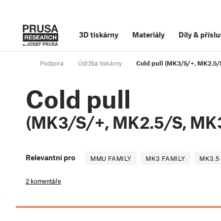
3D tiskárny
Materiály
Díly
&
příslu
Podpora
Údržba tiskárny
Cold pull (MK3/S/+, MK2.5/
Cold pull
(MK3/S/+, MK2.5/S, MK3
Relevantní pro
MMU FAMILY
MK3 FAMILY
MK3.5
2 komentáře