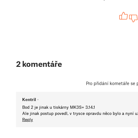
2 komentáře
Pro přidání kometáře se
Kentril
•
Bod 2 je jinak u tiskárny MK3S+ 3.14.1
Ale jinak postup povedl, v trysce opravdu něco bylo a nyní u
Reply