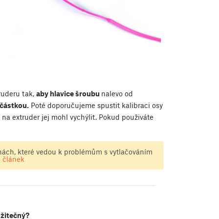
truderu tak,
aby hlavice šroubu
nalevo od
učástkou.
Poté doporučujeme spustit kalibraci osy
ak na extruder jej mohl vychýlit. Pokud použiváte
inách, které vedou k problémům s vytlačováním
o článek
užitečný?