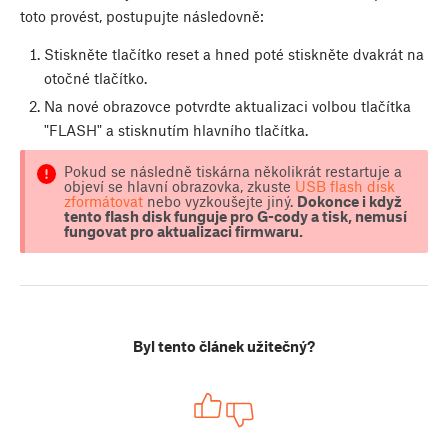
toto provést, postupujte následovně:
Stiskněte tlačítko reset a hned poté stiskněte dvakrát na
otočné tlačítko.
Na nové obrazovce potvrdte aktualizaci volbou tlačítka
"FLASH" a stisknutím hlavního tlačítka.
Pokud se následně tiskárna několikrát restartuje a
objeví se hlavní obrazovka, zkuste
USB flash disk
zformátovat
nebo vyzkoušejte jiný.
Dokonce i když
tento flash disk funguje pro G-cody a tisk, nemusí
fungovat pro aktualizaci firmwaru.
Byl tento článek užitečný?