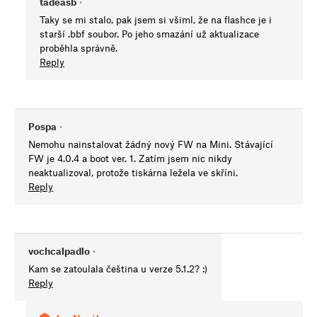
tadeasb
•
Taky se mi stalo, pak jsem si všiml, že na flashce je i
starší .bbf soubor. Po jeho smazání už aktualizace
proběhla správně.
Reply
Pospa
•
Nemohu nainstalovat žádný nový FW na Mini. Stávající
FW je 4.0.4 a boot ver. 1. Zatím jsem nic nikdy
neaktualizoval, protože tiskárna ležela ve skříni.
Reply
vochcalpadlo
•
Kam se zatoulala čeština u verze 5.1.2? :)
Reply