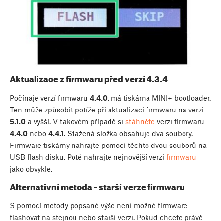
Aktualizace z firmwaru před verzí 4.3.4
Počínaje verzí firmwaru
4.4.0
, má tiskárna MINI+ bootloader.
Ten může způsobit potíže při aktualizaci firmwaru na verzi
5.1.0
a vyšší. V takovém případě si
stáhněte
verzi firmwaru
4.4.0
nebo
4.4.1
. Stažená složka obsahuje dva soubory.
Firmware tiskárny nahrajte pomocí těchto dvou souborů na
USB flash disku. Poté nahrajte nejnovější verzi
firmwaru
jako obvykle.
Alternativní metoda - starší verze firmwaru
S pomocí metody popsané výše není možné firmware
flashovat na stejnou nebo starší verzi. Pokud chcete právě