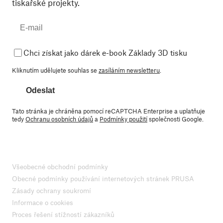
tiskařské projekty.
Chci získat jako dárek e-book Základy 3D tisku
Kliknutím udělujete souhlas se
zasíláním newsletteru
.
Odeslat
Tato stránka je chráněna pomocí reCAPTCHA Enterprise a uplatňuje
tedy
Ochranu osobních údajů
a
Podmínky použití
společnosti Google.
Všeobecné obchodní podmínky
Obecné podmínky používání internetových stránek PRUSA
Zásady ochrany soukromí
Informace o cookies
Proces řešení stížností zákazníků