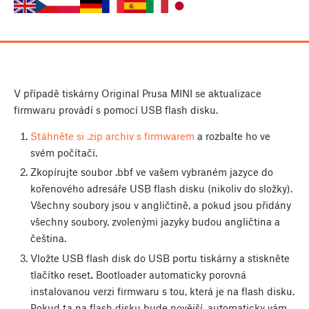
V případě tiskárny Original Prusa MINI se aktualizace
firmwaru provádí s pomocí USB flash disku.
Stáhněte si .zip archiv s firmwarem
a rozbalte ho ve
svém počítači.
Zkopírujte soubor .bbf ve vašem vybraném jazyce do
kořenového adresáře USB flash disku (nikoliv do složky).
Všechny soubory jsou v angličtině, a pokud jsou přidány
všechny soubory, zvolenými jazyky budou angličtina a
čeština.
Vložte USB flash disk do USB portu tiskárny a stiskněte
tlačítko reset
.
Bootloader automaticky porovná
instalovanou verzi firmwaru s tou, která je na flash disku.
Pokud ta na flash disku bude novější, automaticky vám