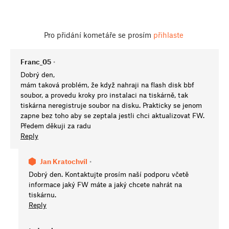
Pro přidání kometáře se prosím
přihlaste
Franc_05
•
Dobrý den,
mám taková problém, že když nahraji na flash disk bbf
soubor, a provedu kroky pro instalaci na tiskárně, tak
tiskárna neregistruje soubor na disku. Prakticky se jenom
zapne bez toho aby se zeptala jestli chci aktualizovat FW.
Předem děkuji za radu
Reply
Jan Kratochvíl
•
Dobrý den. Kontaktujte prosím naší podporu včetě
informace jaký FW máte a jaký chcete nahrát na
tiskárnu.
Reply