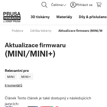
Čeština
Přihlásit se
3D tiskárny
Materiály
Díly
&
příslušens
Podpora
Údržba tiskárny
Aktualizace firmwaru (MINI/MINI
Aktualizace firmwaru
(MINI/MINI+)
Relevantní pro
MINI
MINI+
6 komentářů
Článek
Tento článek je také dostupný v následujících
jazycích: