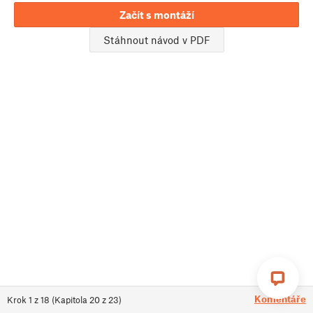
Začít s montáží
Stáhnout návod v PDF
Komentáře
Krok
1
z
18
(
Kapitola
20
z
23
)