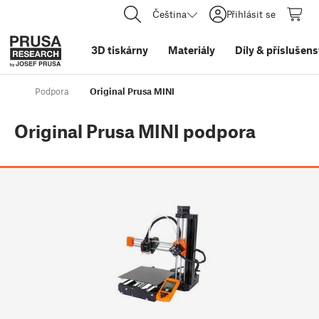
Čeština
Přihlásit se
3D tiskárny
Materiály
Díly
&
příslušens
Podpora
Original Prusa MINI
Original Prusa MINI
podpora