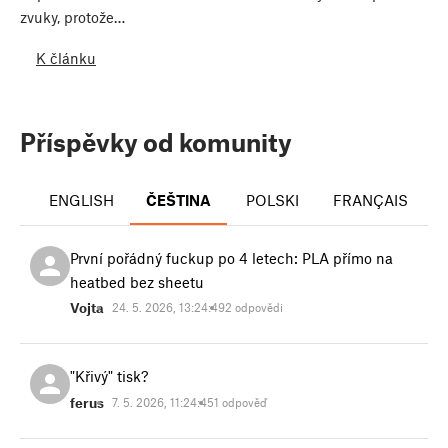
zvuky, protože…
K článku
Příspěvky od komunity
ENGLISH
ČEŠTINA
POLSKI
FRANÇAIS
První pořádný fuckup po 4 letech: PLA přímo na
heatbed bez sheetu
Vojta
24. 5. 2026, 13:24:49
2 odpovědi
"Křivý" tisk?
ferus
7. 5. 2026, 11:24:45
1 odpověď