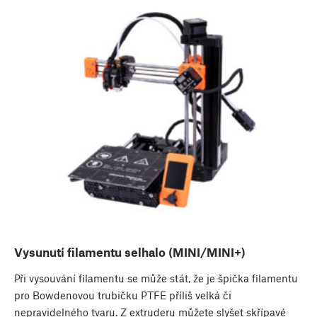
Vysunutí filamentu selhalo (MINI/MINI+)
Při vysouvání filamentu se může stát, že je špička filamentu
pro Bowdenovou trubičku PTFE příliš velká či
nepravidelného tvaru. Z extruderu můžete slyšet skřípavé