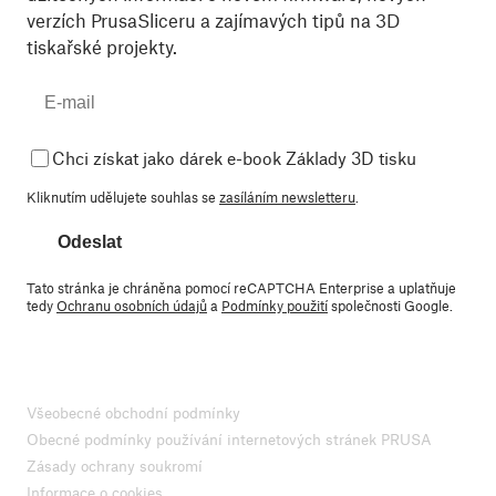
verzích PrusaSliceru a zajímavých tipů na 3D
tiskařské projekty.
Chci získat jako dárek e-book Základy 3D tisku
Kliknutím udělujete souhlas se
zasíláním newsletteru
.
Odeslat
Tato stránka je chráněna pomocí reCAPTCHA Enterprise a uplatňuje
tedy
Ochranu osobních údajů
a
Podmínky použití
společnosti Google.
Všeobecné obchodní podmínky
Obecné podmínky používání internetových stránek PRUSA
Zásady ochrany soukromí
Informace o cookies