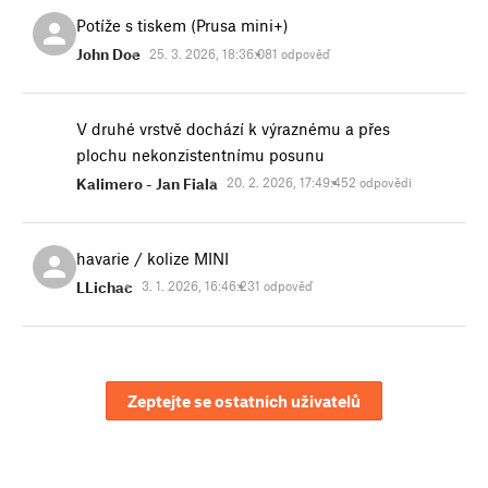
Potíže s tiskem (Prusa mini+)
John Doe
25. 3. 2026, 18:36:08
1 odpověď
V druhé vrstvě dochází k výraznému a přes
plochu nekonzistentnímu posunu
Kalimero - Jan Fiala
20. 2. 2026, 17:49:45
2 odpovědi
havarie / kolize MINI
LLichac
3. 1. 2026, 16:46:23
1 odpověď
Zeptejte se ostatních uživatelů