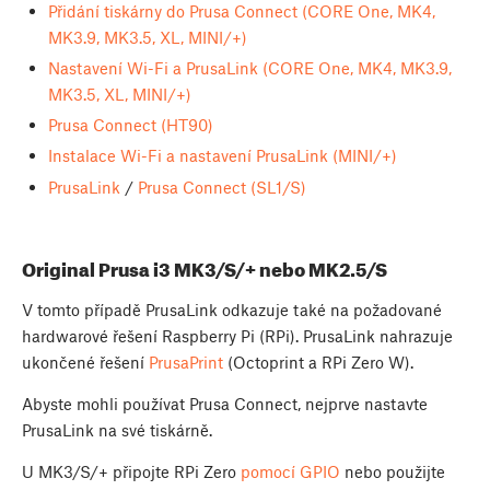
Přidání tiskárny do Prusa Connect (CORE One, MK4,
MK3.9, MK3.5, XL, MINI/+)
Nastavení Wi-Fi a PrusaLink (CORE One, MK4, MK3.9,
MK3.5, XL, MINI/+)
Prusa Connect (HT90)
Instalace Wi-Fi a nastavení PrusaLink (MINI/+)
PrusaLink
/
Prusa Connect (SL1/S)
Original Prusa i3 MK3/S/+ nebo MK2.5/S
V tomto případě PrusaLink odkazuje také na požadované
hardwarové řešení Raspberry Pi (RPi). PrusaLink nahrazuje
ukončené řešení
PrusaPrint
(Octoprint a RPi Zero W).
Abyste mohli používat Prusa Connect, nejprve nastavte
PrusaLink na své tiskárně.
U MK3/S/+ připojte RPi Zero
pomocí GPIO
nebo použijte