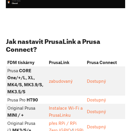
Jak nastavit PrusaLink a Prusa
Connect?
FDM tiskárny
PrusaLink
Prusa Connect
Prusa
CORE
One/+/L, XL,
zabudovaný
Dostupný
MK4/S, MK3.9/S,
MK3.5/S
Prusa Pro
HT90
Dostupný
Original Prusa
Instalace Wi-Fi a
Dostupný
MINI / +
PrusaLinku
Original Prusa
přes RPi / RPi
Dostupný
i3
MK3/S/+
Zero (GPIO
/
USB)