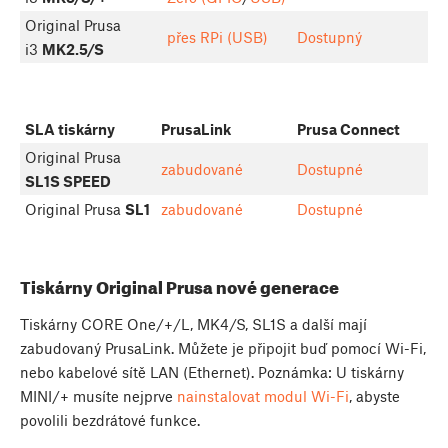
Original Prusa
přes RPi (USB)
Dostupný
i3
MK2.5/S
SLA tiskárny
PrusaLink
Prusa Connect
Original Prusa
zabudované
Dostupné
SL1S SPEED
Original Prusa
SL1
zabudované
Dostupné
Tiskárny Original Prusa nové generace
Tiskárny CORE One/+/L, MK4/S, SL1S a další mají
zabudovaný PrusaLink. Můžete je připojit buď pomocí Wi-Fi,
nebo kabelové sítě LAN (Ethernet). Poznámka: U tiskárny
MINI/+ musíte nejprve
nainstalovat modul Wi-Fi
, abyste
povolili bezdrátové funkce.