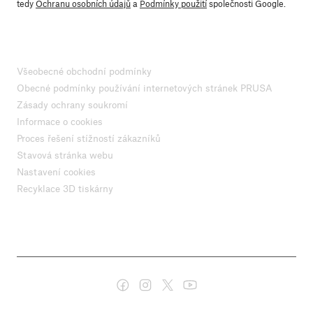
tedy
Ochranu osobních údajů
a
Podmínky použití
společnosti Google.
Všeobecné obchodní podmínky
Obecné podmínky používání internetových stránek PRUSA
Zásady ochrany soukromí
Informace o cookies
Proces řešení stížností zákazníků
Stavová stránka webu
Nastavení cookies
Recyklace 3D tiskárny