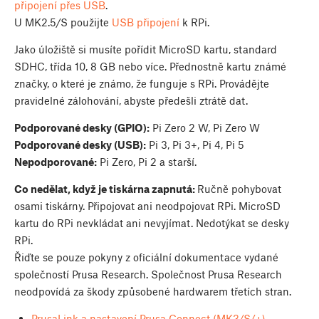
připojení přes USB
.
U MK2.5/S použijte
USB připojení
k RPi.
Jako úložiště si musíte pořídit MicroSD kartu, standard
SDHC, třída 10, 8 GB nebo více. Přednostně kartu známé
značky, o které je známo, že funguje s RPi. Provádějte
pravidelné zálohování, abyste předešli ztrátě dat.
Podporované desky (GPIO):
Pi Zero 2 W, Pi Zero W
Podporované desky (USB):
Pi 3, Pi 3+, Pi 4, Pi 5
Nepodporované:
Pi Zero, Pi 2 a starší.
Co nedělat, když je tiskárna zapnutá:
Ručně pohybovat
osami tiskárny. Připojovat ani neodpojovat RPi. MicroSD
kartu do RPi nevkládat ani nevyjímat. Nedotýkat se desky
RPi.
Řiďte se pouze pokyny z oficiální dokumentace vydané
společností Prusa Research. Společnost Prusa Research
neodpovídá za škody způsobené hardwarem třetích stran.
PrusaLink a nastavení Prusa Connect (MK3/S/+)