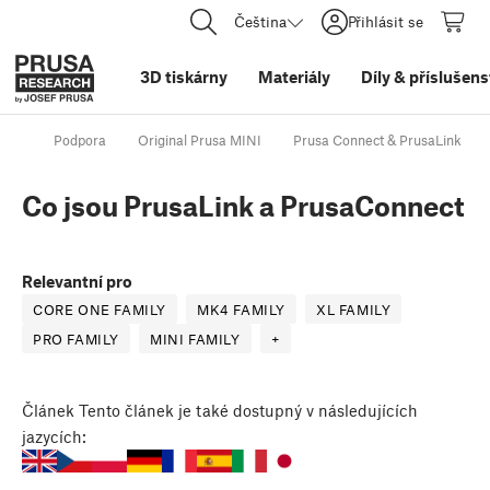
Čeština
Přihlásit se
3D tiskárny
Materiály
Díly
&
příslušens
Podpora
Original Prusa MINI
Prusa Connect & PrusaLink
Co jsou PrusaLink a PrusaConnect
Relevantní pro
CORE ONE FAMILY
MK4 FAMILY
XL FAMILY
PRO FAMILY
MINI FAMILY
+
Článek
Tento článek je také dostupný v následujících
jazycích: