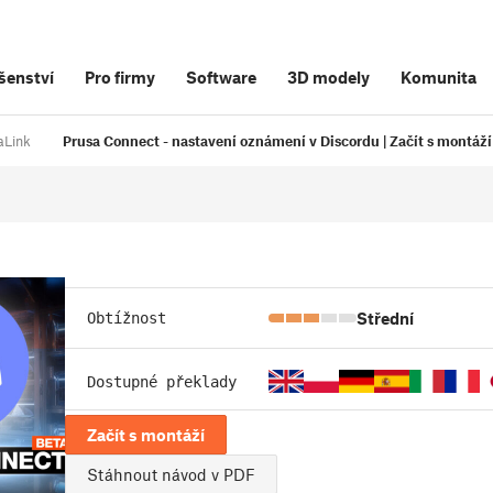
šenství
Pro firmy
Software
3D modely
Komunita
aLink
Prusa Connect - nastavení oznámení v Discordu | Začít s montáží
Střední
Obtížnost
Dostupné překlady
Začít s montáží
Stáhnout návod v PDF