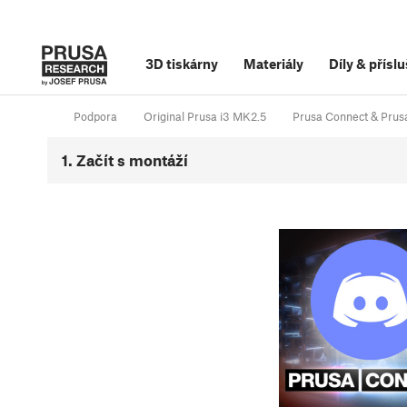
3D tiskárny
Materiály
Díly
&
příslu
Podpora
Original Prusa i3 MK2.5
Prusa Connect & Prus
1. Začít s montáží