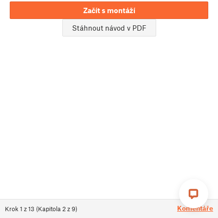
Začít s montáží
Stáhnout návod v PDF
Komentáře
Krok
1
z
13
(
Kapitola
2
z
9
)