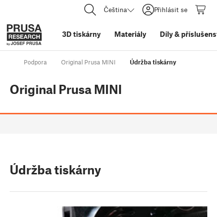
Čeština
Přihlásit se
3D tiskárny
Materiály
Díly
&
příslušens
Podpora
Original Prusa MINI
Údržba tiskárny
Original Prusa MINI
Údržba tiskárny