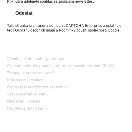
Kliknutím udělujete souhlas se
zasíláním newsletteru
.
Odeslat
Tato stránka je chráněna pomocí reCAPTCHA Enterprise a uplatňuje
tedy
Ochranu osobních údajů
a
Podmínky použití
společnosti Google.
Všeobecné obchodní podmínky
Obecné podmínky používání internetových stránek PRUSA
Zásady ochrany soukromí
Informace o cookies
Proces řešení stížností zákazníků
Stavová stránka webu
Nastavení cookies
Recyklace 3D tiskárny