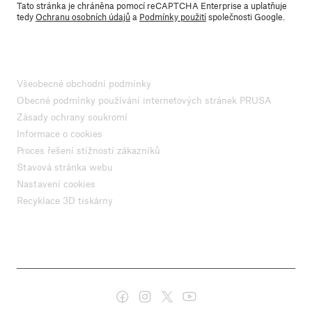
Tato stránka je chráněna pomocí reCAPTCHA Enterprise a uplatňuje
tedy
Ochranu osobních údajů
a
Podmínky použití
společnosti Google.
Všeobecné obchodní podmínky
Obecné podmínky používání internetových stránek PRUSA
Zásady ochrany soukromí
Informace o cookies
Proces řešení stížností zákazníků
Stavová stránka webu
Nastavení cookies
Recyklace 3D tiskárny