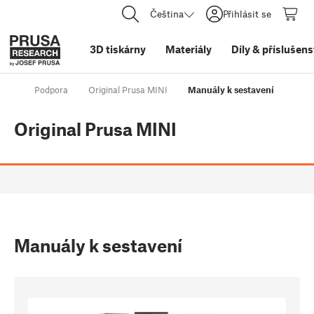
Čeština
Přihlásit se
3D tiskárny
Materiály
Díly
&
příslušens
Podpora
Original Prusa MINI
Manuály k sestavení
Original Prusa MINI
Manuály k sestavení