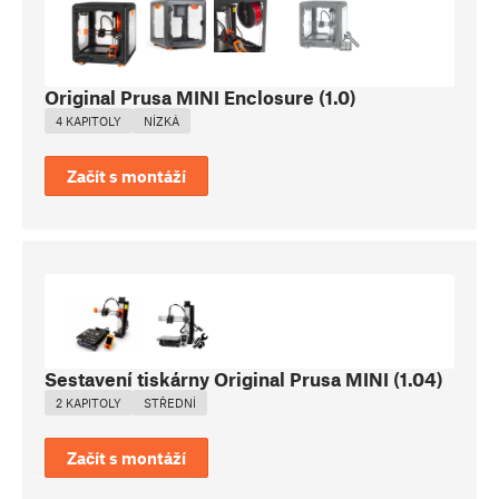
Original Prusa MINI Enclosure
(
1.0
)
4 KAPITOLY
NÍZKÁ
Začít s montáží
Sestavení tiskárny Original Prusa MINI
(
1.04
)
2 KAPITOLY
STŘEDNÍ
Začít s montáží