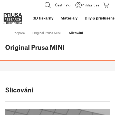
Čeština
Přihlásit se
3D tiskárny
Materiály
Díly
&
příslušens
Podpora
Original Prusa MINI
Slicování
Original Prusa MINI
Slicování