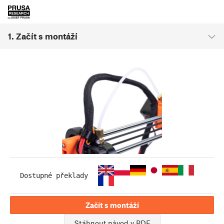
1. Začít s montáží
Dostupné překlady
Začít s montáží
Stáhnout návod v PDF