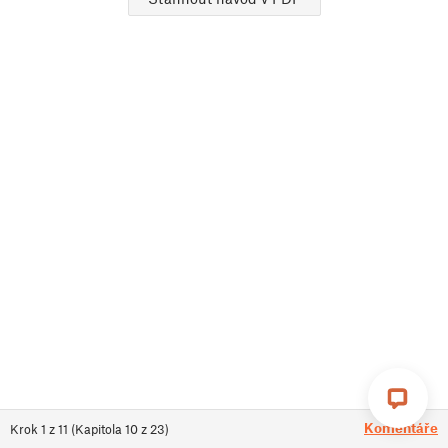
Komentáře
Krok
1
z
11
(
Kapitola
10
z
23
)