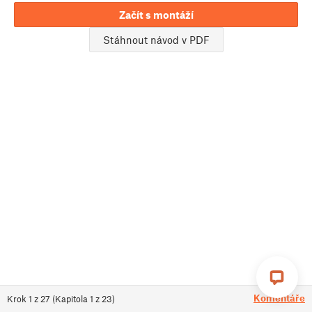
Začít s montáží
Stáhnout návod v PDF
Komentáře
Krok
1
z
27
(
Kapitola
1
z
23
)