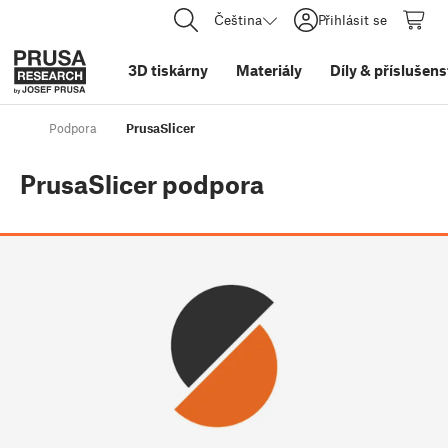
Čeština
Přihlásit se
3D tiskárny
Materiály
Díly
&
příslušens
Podpora
PrusaSlicer
PrusaSlicer
podpora