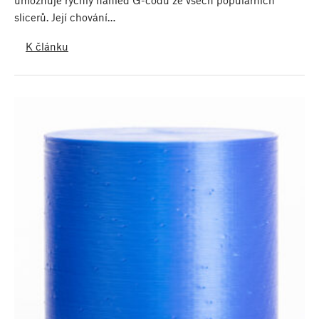
slicerů. Její chování…
K článku