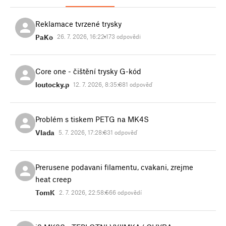
Reklamace tvrzené trysky
PaKo
26. 7. 2026, 16:22:17
3 odpovědi
Core one - čištění trysky G-kód
loutocky.p
12. 7. 2026, 8:35:38
1 odpověď
Problém s tiskem PETG na MK4S
Vlada
5. 7. 2026, 17:28:33
1 odpověď
Prerusene podavani filamentu, cvakani, zrejme
heat creep
TomK
2. 7. 2026, 22:58:56
6 odpovědí