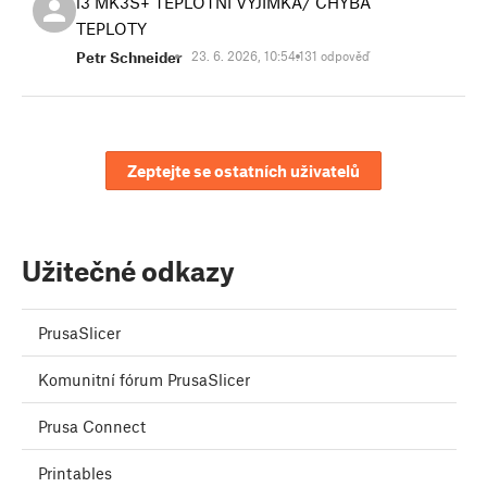
i3 MK3S+ TEPLOTNI VYJIMKA/ CHYBA
TEPLOTY
Petr Schneider
23. 6. 2026, 10:54:13
1 odpověď
Zeptejte se ostatních uživatelů
Užitečné odkazy
PrusaSlicer
Komunitní fórum PrusaSlicer
Prusa Connect
Printables