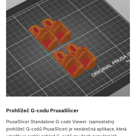
Prohlížeč G-codu PrusaSlicer
PrusaSlicer Standalone G-code Viewer (samostatný
prohlížeč G-codů PrusaSlicer) je nenáročná aplikace, která
umožňuje rychlý náhled G-codů ze všech populárních