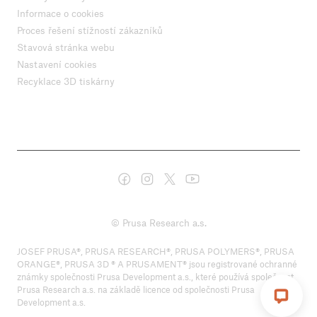
Informace o cookies
Proces řešení stížností zákazníků
Stavová stránka webu
Nastavení cookies
Recyklace 3D tiskárny
© Prusa Research a.s.
JOSEF PRUSA®, PRUSA RESEARCH®, PRUSA POLYMERS®, PRUSA
ORANGE®, PRUSA 3D ® A PRUSAMENT® jsou registrované ochranné
známky společnosti Prusa Development a.s., které používá společnost
Prusa Research a.s. na základě licence od společnosti Prusa
Development a.s.