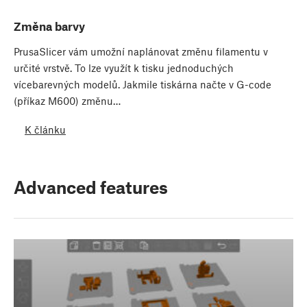
Změna barvy
PrusaSlicer vám umožní naplánovat změnu filamentu v
určité vrstvě. To lze využít k tisku jednoduchých
vícebarevných modelů. Jakmile tiskárna načte v G-code
(příkaz M600) změnu…
K článku
Advanced features