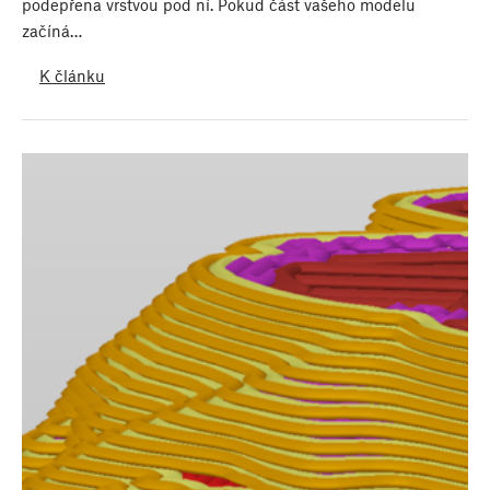
podepřena vrstvou pod ní. Pokud část vašeho modelu
začíná…
K článku