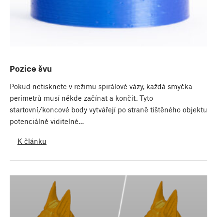
Pozice švu
Pokud netisknete v režimu spirálové vázy, každá smyčka
perimetrů musí někde začínat a končit. Tyto
startovní/koncové body vytvářejí po straně tištěného objektu
potenciálně viditelné…
K článku