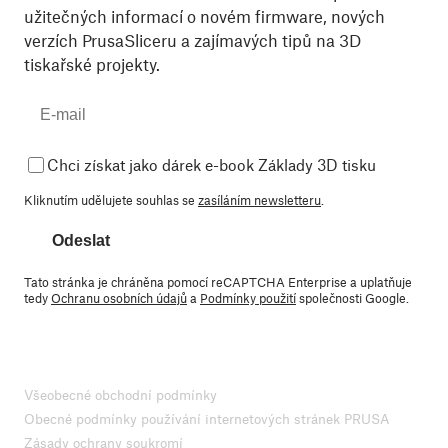
užitečných informací o novém firmware, nových
verzích PrusaSliceru a zajímavých tipů na 3D
tiskařské projekty.
Chci získat jako dárek e-book Základy 3D tisku
Kliknutím udělujete souhlas se
zasíláním newsletteru
.
Odeslat
Tato stránka je chráněna pomocí reCAPTCHA Enterprise a uplatňuje
tedy
Ochranu osobních údajů
a
Podmínky použití
společnosti Google.
Všeobecné obchodní podmínky
Obecné podmínky používání internetových stránek PRUSA
Zásady ochrany soukromí