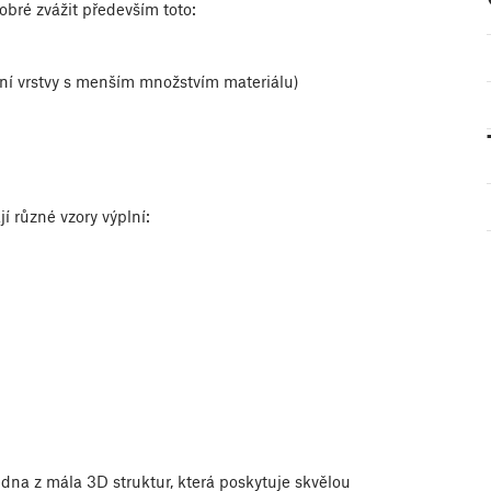
obré zvážit především toto:
rní vrstvy s menším množstvím materiálu)
í různé vzory výplní:
jedna z mála 3D struktur, která poskytuje skvělou