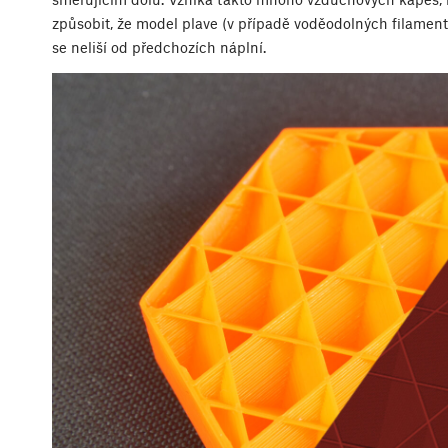
způsobit, že model plave (v případě voděodolných filament
se neliší od předchozích náplní.