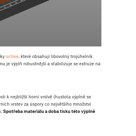
ňky
octree
, které obsahují libovolný trojúhelník
u je výplň robustnější a stabilizuje se extruze na
ti k nejbližší horní vrstvě (hustota výplně se
rních vrstev za úspory co největšího množství
u.
Spotřeba materiálu a doba tisku této výplně