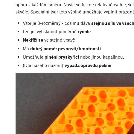
oporu v každém směru. Navíc se tiskne relativně rychle, šetř
skvěle. Speciální tvar této výplně umožňuje vyplnit prázdná
Vzor je 3-rozměrný - což mu dává
stejnou sílu ve vše
Lze jej vytisknout poměrně
rychle
Nekříží se
ve stejné vrstvě
Má
dobrý poměr pevnosti/hmotnosti
Umožňuje
plnění pryskyřicí
nebo jinou kapalinou.
(Dle našeho názoru)
vypadá opravdu pěkně