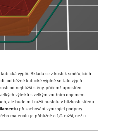
 kubická výplň. Skládá se z kostek směřujících
ozdíl od běžné kubické výplně se tato výplň
osti od nejbližší stěny, přičemž uprostřed
 velkých výtisků s velkým vnitřním objemem.
ch, ale bude mít nižší hustotu v blízkosti středu
filamentu
při zachování vynikající podpory
ba materiálu je přibližně o 1/4 nižší, než u