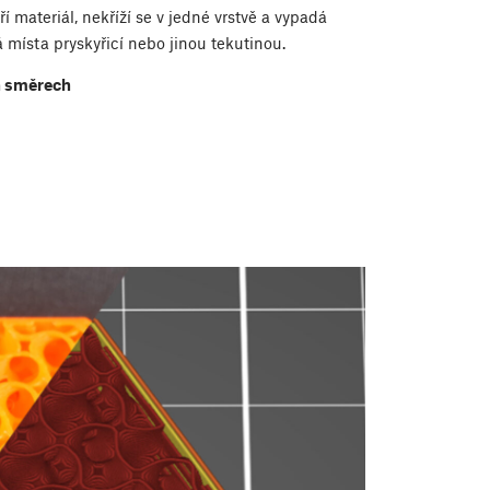
í materiál, nekříží se v jedné vrstvě a vypadá
 místa pryskyřicí nebo jinou tekutinou.
ch směrech