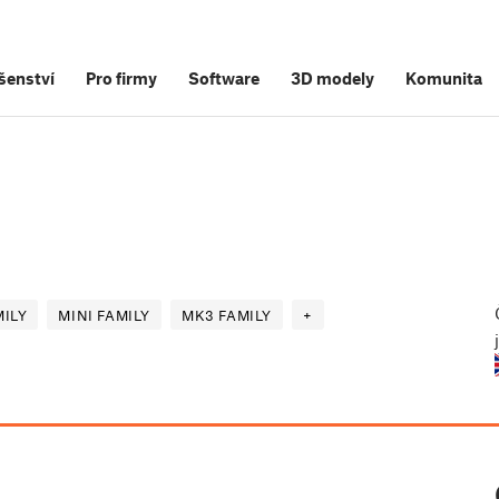
šenství
Pro firmy
Software
3D modely
Komunita
ILY
MINI FAMILY
MK3 FAMILY
+