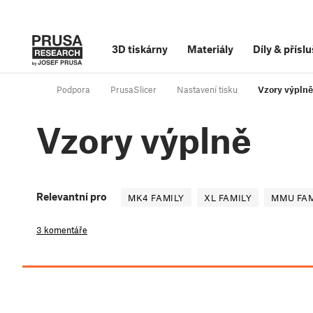
3D tiskárny
Materiály
Díly
&
příslu
Podpora
PrusaSlicer
Nastavení tisku
Vzory výplně
Vzory výplně
Relevantní pro
MK4 FAMILY
XL FAMILY
MMU FAM
3 komentáře