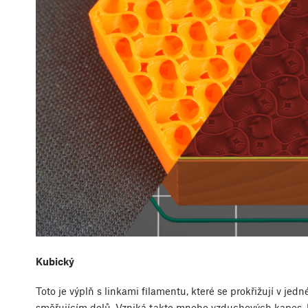
Kubický
Toto je výplň s linkami filamentu, které se prokřižují v jed
směřujícím dolů. Vzniká takto mnoho vzduchových kapes, k