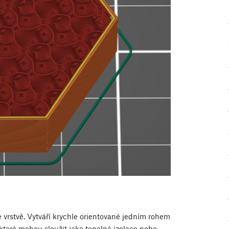
né vrstvě. Vytváří krychle orientované jedním rohem
teré mohou sloužit jako tepelná izolace nebo