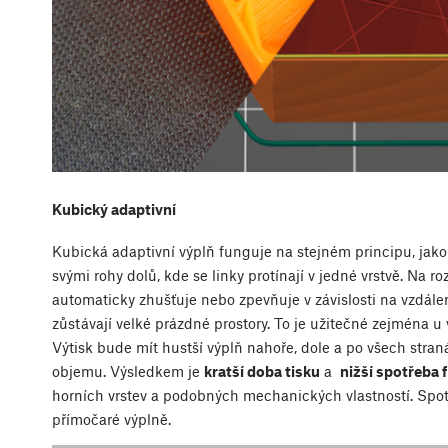
Kubický adaptivní
Kubická adaptivní výplň funguje na stejném principu, jako
svými rohy dolů, kde se linky protínají v jedné vrstvě. Na r
automaticky zhušťuje nebo zpevňuje v závislosti na vzdálen
zůstávají velké prázdné prostory. To je užitečné zejména u
Výtisk bude mít hustší výplň nahoře, dole a po všech straná
objemu. Výsledkem je
kratší doba tisku
a
nižší spotřeba 
horních vrstev a podobných mechanických vlastností. Spotře
přímočaré výplně.