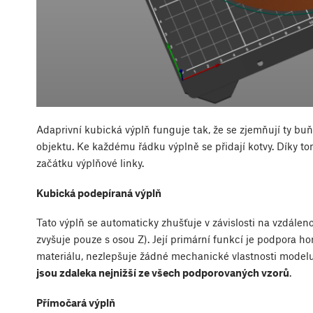
Adaprivní kubická výplň funguje tak, že se zjemňují ty bu
objektu. Ke každému řádku výplně se přidají kotvy. Díky tom
začátku výplňové linky.
Kubická podepíraná výplň
Tato výplň se automaticky zhušťuje v závislosti na vzdálenos
zvyšuje pouze s osou Z). Její primární funkcí je podpora ho
materiálu, nezlepšuje žádné mechanické vlastnosti model
jsou zdaleka nejnižší ze všech podporovaných vzorů
.
Přímočará výplň