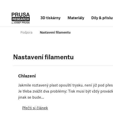
3D tiskárny
Materiály
Díly
&
příslu
Podpora
Nastavení filamentu
Nastavení filamentu
Chlazení
Jakmile roztavený plast opouští trysku, není již pod pře
Je třeba zvážit dva problémy: Tisk musí být vždy prováděn
jinak se bude…
Přečti si článek