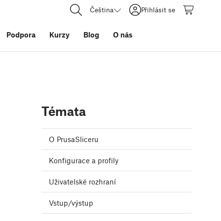
Čeština
Přihlásit se
Podpora
Kurzy
Blog
O nás
Témata
O PrusaSliceru
Konfigurace a profily
Uživatelské rozhraní
Vstup/výstup