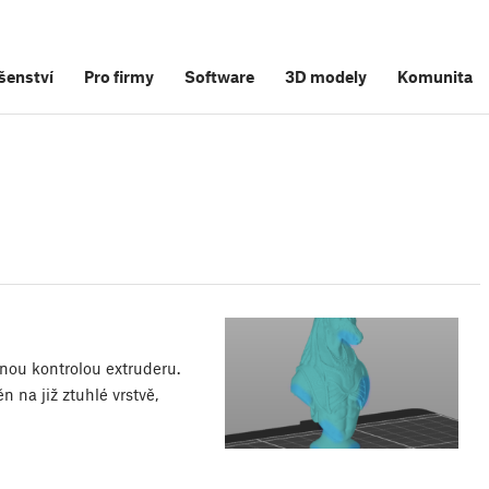
šenství
Pro firmy
Software
3D modely
Komunita
snou kontrolou extruderu.
 na již ztuhlé vrstvě,