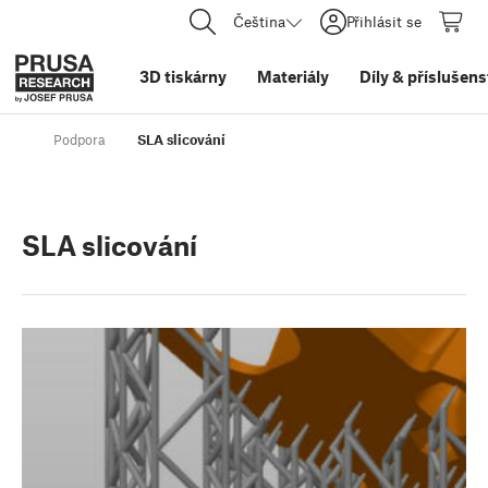
Čeština
Přihlásit se
3D tiskárny
Materiály
Díly
&
příslušens
Podpora
SLA slicování
SLA slicování