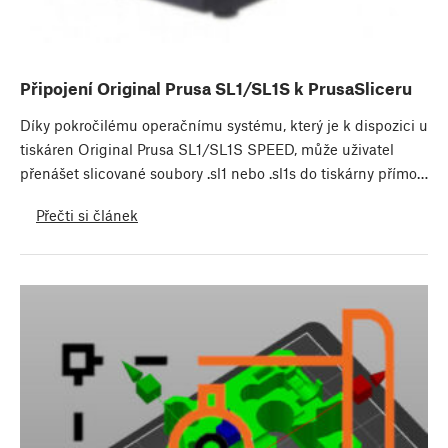
Připojení Original Prusa SL1/SL1S k PrusaSliceru
Díky pokročilému operačnímu systému, který je k dispozici u
tiskáren Original Prusa SL1/SL1S SPEED, může uživatel
přenášet slicované soubory .sl1 nebo .sl1s do tiskárny přímo…
Přečti si článek