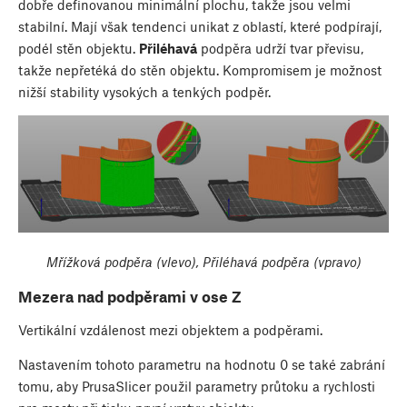
dobře definovanou minimální plochu, takže jsou velmi
stabilní. Mají však tendenci unikat z oblastí, které podpírají,
podél stěn objektu.
Přiléhavá
podpěra udrží tvar převisu,
takže nepřetéká do stěn objektu. Kompromisem je možnost
nižší stability vysokých a tenkých podpěr.
Mřížková podpěra (vlevo), Přiléhavá podpěra (vpravo)
Mezera nad podpěrami v ose Z
Vertikální vzdálenost mezi objektem a podpěrami.
Nastavením tohoto parametru na hodnotu 0 se také zabrání
tomu, aby PrusaSlicer použil parametry průtoku a rychlosti