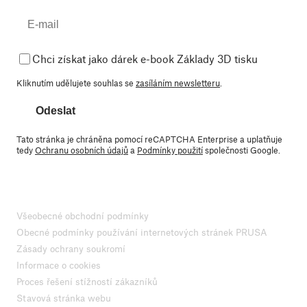
Chci získat jako dárek e-book Základy 3D tisku
Kliknutím udělujete souhlas se
zasíláním newsletteru
.
Odeslat
Tato stránka je chráněna pomocí reCAPTCHA Enterprise a uplatňuje
tedy
Ochranu osobních údajů
a
Podmínky použití
společnosti Google.
Všeobecné obchodní podmínky
Obecné podmínky používání internetových stránek PRUSA
Zásady ochrany soukromí
Informace o cookies
Proces řešení stížností zákazníků
Stavová stránka webu