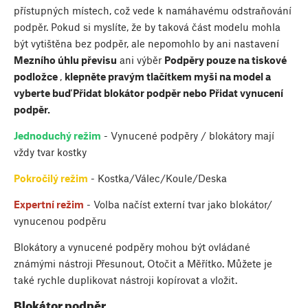
přístupných místech, což vede k namáhavému odstraňování
podpěr. Pokud si myslíte, že by taková část modelu mohla
být vytištěna bez podpěr, ale nepomohlo by ani nastavení
Mezního úhlu převisu
ani výběr
Podpěry pouze na tiskové
podložce
,
klepněte pravým tlačítkem myši na model a
vyberte buď
Přidat blokátor podpěr nebo Přidat vynucení
podpěr
.
Jednoduchý režim
- Vynucené podpěry / blokátory mají
vždy tvar kostky
Pokročilý režim
- Kostka/Válec/Koule/Deska
Expertní režim
- Volba načíst externí tvar jako blokátor/
vynucenou podpěru
Blokátory a vynucené podpěry mohou být ovládané
známými nástroji Přesunout, Otočit a Měřítko. Můžete je
také rychle duplikovat nástroji kopírovat a vložit.
Blokátor podpěr