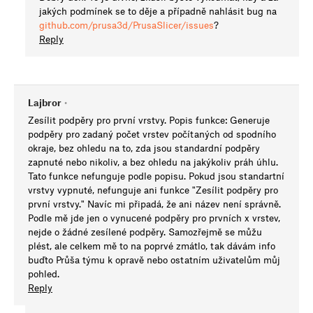
jakých podmínek se to děje a případně nahlásit bug na
github.com/prusa3d/PrusaSlicer/issues
?
Reply
Lajbror
•
Zesílit podpěry pro první vrstvy. Popis funkce: Generuje
podpěry pro zadaný počet vrstev počítaných od spodního
okraje, bez ohledu na to, zda jsou standardní podpěry
zapnuté nebo nikoliv, a bez ohledu na jakýkoliv práh úhlu.
Tato funkce nefunguje podle popisu. Pokud jsou standartní
vrstvy vypnuté, nefunguje ani funkce "Zesílit podpěry pro
první vrstvy." Navíc mi připadá, že ani název není správně.
Podle mě jde jen o vynucené podpěry pro prvních x vrstev,
nejde o žádné zesílené podpěry. Samozřejmě se můžu
plést, ale celkem mě to na poprvé zmátlo, tak dávám info
buďto Průša týmu k opravě nebo ostatním uživatelům můj
pohled.
Reply