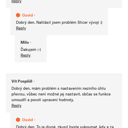
Reply
David
•
Dobrý den. Nahlásil jsem problém Slicer vývoji :)
Reply
Milo
•
Ďakujem :-)
Reply
Vít Pospíšil
•
Dobrý den, mám problém s nastavením nezního úhlu
převisu, vůbec není možné jej nastavit, občas se funkce
umoudří a povolí upravení hodnoty.
Reply
David
•
Dobrý den. To je divné, zkusil byste vykoumat, kdy a za