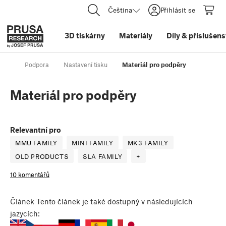
Čeština
Přihlásit se
3D tiskárny
Materiály
Díly
&
příslušens
Podpora
Nastavení tisku
Materiál pro podpěry
Materiál pro podpěry
Relevantní pro
MMU FAMILY
MINI FAMILY
MK3 FAMILY
OLD PRODUCTS
SLA FAMILY
+
10 komentářů
Článek
Tento článek je také dostupný v následujících
jazycích: