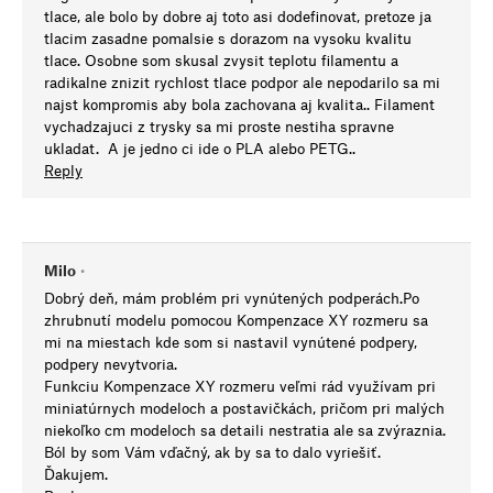
tlace, ale bolo by dobre aj toto asi dodefinovat, pretoze ja
tlacim zasadne pomalsie s dorazom na vysoku kvalitu
tlace. Osobne som skusal zvysit teplotu filamentu a
radikalne znizit rychlost tlace podpor ale nepodarilo sa mi
najst kompromis aby bola zachovana aj kvalita.. Filament
vychadzajuci z trysky sa mi proste nestiha spravne
ukladat. A je jedno ci ide o PLA alebo PETG..
Reply
Milo
•
Dobrý deň, mám problém pri vynútených podperách.Po
zhrubnutí modelu pomocou Kompenzace XY rozmeru sa
mi na miestach kde som si nastavil vynútené podpery,
podpery nevytvoria.
Funkciu Kompenzace XY rozmeru veľmi rád využívam pri
miniatúrnych modeloch a postavičkách, pričom pri malých
niekoľko cm modeloch sa detaili nestratia ale sa zvýraznia.
Ból by som Vám vďačný, ak by sa to dalo vyriešiť.
Ďakujem.