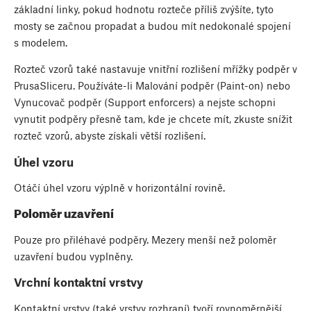
základní linky, pokud hodnotu rozteče příliš zvýšíte, tyto
mosty se začnou propadat a budou mít nedokonalé spojení
s modelem.
Rozteč vzorů také nastavuje vnitřní rozlišení mřížky podpěr v
PrusaSliceru. Používáte-li Malování podpěr (Paint-on) nebo
Vynucovač podpěr (Support enforcers) a nejste schopni
vynutit podpěry přesně tam, kde je chcete mít, zkuste snížit
rozteč vzorů, abyste získali větší rozlišení.
Úhel vzoru
Otáčí úhel vzoru výplně v horizontální rovině.
Poloměr uzavření
Pouze pro přiléhavé podpěry. Mezery menší než poloměr
uzavření budou vyplněny.
Vrchní kontaktní vrstvy
Kontaktní vrstvy (také vrstvy rozhraní) tvoří rovnoměrnější