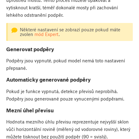
uprostřed mostu. Tento proces můžete opakovat a
vytisknout kratší, téměř dokonalé mosty při zachování
lehkého odstranění podpěr.
Některé nastavení se zobrazí pouze pokud máte
zvolen
mód Expert
.
Generovat podpěry
Podpěry jsou vypnuté, pokud model nemá toto nastavení
přepsané.
Automaticky generované podpěry
Pokud je funkce vypnutá, detekce převisů neprobíhá.
Podpěry jsou generované pouze vynucenými podpěrami.
Mezní úhel převisu
Hodnota mezního úhlu převisu reprezentuje nejvyšší sklon
vůči horizontální rovině (měřený od vodorovné roviny), který
můžete tisknout bez použití podpěr (90 = svislý).