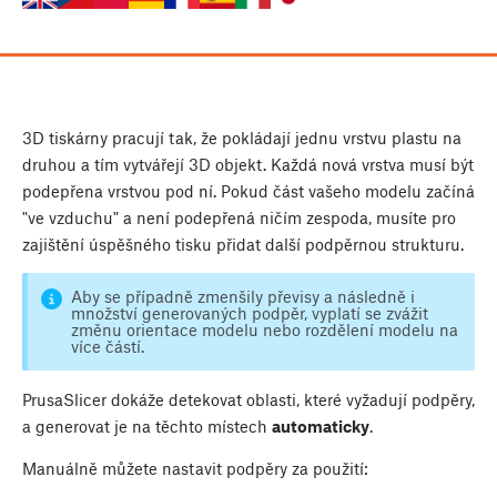
3D tiskárny pracují tak, že pokládají jednu vrstvu plastu na
druhou a tím vytvářejí 3D objekt. Každá nová vrstva musí být
podepřena vrstvou pod ní. Pokud část vašeho modelu začíná
"ve vzduchu" a není podepřená ničím zespoda, musíte pro
zajištění úspěšného tisku přidat další podpěrnou strukturu.
Aby se případně zmenšily převisy a následně i
množství generovaných podpěr, vyplatí se zvážit
změnu orientace modelu nebo rozdělení modelu na
více částí.
PrusaSlicer dokáže detekovat oblasti, které vyžadují podpěry,
a generovat je na těchto místech
automaticky
.
Manuálně můžete nastavit podpěry za použití: