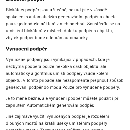
Blokátory podpěr jsou užitečné, pokud jste v zásadě
spokojeni s automatickým generováním podpěr a chcete
pouze jednoduše některé z nich odebrat. Soustřeďte se na
umístění blokátorů v místech doteku podpěr a objektu,
zbytek podpěr bude odebrán automaticky.
Vynucení podpěr
Vynucené podpěry jsou vynikající v případech, kde je
nezbytná podpěra pouze několika částí objektu, ale
automatický algoritmus umístí podpěry všude kolem
objektu. V tomto případě ale nezapomeňte přepnout způsob
generování podpěr do módu Pouze pro vynucené podpěry.
Je to méně běžné, ale vynucení podpěr můžete použít i při
zapnutém Automatickém generování podpěr.
Jiné zajímavé využití vynucených podpěr je rozdělení
dlouhých mostů na kratší úseky umístěním podpěry