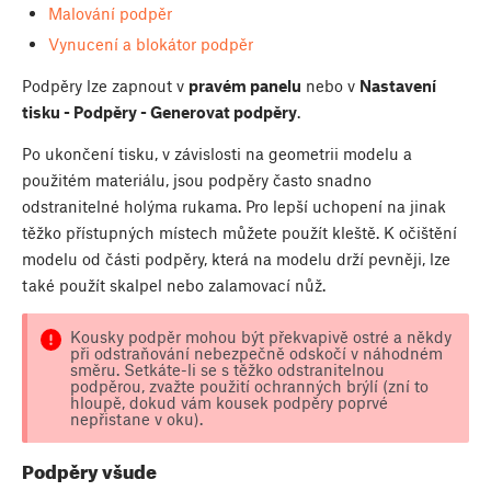
Malování podpěr
Vynucení a blokátor podpěr
Podpěry lze zapnout v
pravém panelu
nebo v
Nastavení
tisku - Podpěry - Generovat podpěry
.
Po ukončení tisku, v závislosti na geometrii modelu a
použitém materiálu, jsou podpěry často snadno
odstranitelné holýma rukama. Pro lepší uchopení na jinak
těžko přístupných místech můžete použít kleště. K očištění
modelu od části podpěry, která na modelu drží pevněji, lze
také použít skalpel nebo zalamovací nůž.
Kousky podpěr mohou být překvapivě ostré a někdy
při odstraňování nebezpečně odskočí v náhodném
směru. Setkáte-li se s těžko odstranitelnou
podpěrou, zvažte použití ochranných brýlí (zní to
hloupě, dokud vám kousek podpěry poprvé
nepřistane v oku).
Podpěry všude