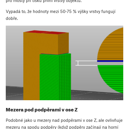
pro mosty při tisku první vrstvy objektu.
Vypadá to, že hodnoty mezi 50-75 % výšky vrstvy fungují
dobře.
Mezera pod podpěrami v ose Z
Podobné jako u mezery nad podpěrami v ose Z, ale ovlivňuje
mezeru na spodu podpěry (když podpěry začínají na horní