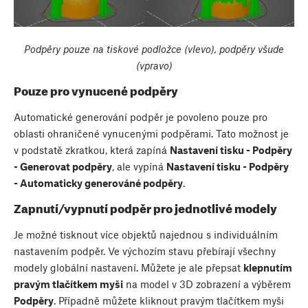
Podpěry pouze na tiskové podložce (vlevo), podpěry všude
(vpravo)
Pouze pro vynucené podpěry
Automatické generování podpěr je povoleno pouze pro
oblasti ohraničené vynucenými podpěrami. Tato možnost je
v podstatě zkratkou, která zapíná
Nastavení tisku - Podpěry
- Generovat podpěry
, ale vypíná
Nastavení tisku - Podpěry
- Automaticky generováné podpěry
.
Zapnutí/vypnutí podpěr pro jednotlivé modely
Je možné tisknout více objektů najednou s individuálním
nastavením podpěr. Ve výchozím stavu přebírají všechny
modely globální nastavení. Můžete je ale přepsat
klepnutím
pravým tlačítkem myši
na model v 3D zobrazení a výběrem
Podpěry
. Případně můžete kliknout pravým tlačítkem myši