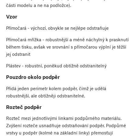
části modelu a ne na podložce).
Vzor
Přímočará - výchozí, obvykle se nejlépe odstraňuje
Přímočará mřížka - robustnější a méně náchylný k prasknutí
během tisku, avšak ve srovnání s přímočarou výplní je těžší
jej odstranit
Plástev - robustní, poněkud obtížně odstranitelný
Pouzdro okolo podpěr
Přidá jeden perimetr kolem podpěr, čímž je udělá
robustnější, ale obtížněji odstranitelné.
Rozteč podpěr
Rozteč mezi jednotlivými linkami podpůrného materiálu.
Zvýšení rozteče usnadňuje odstraňování podpěr. Podpůrné
vrstvy u podpěr (kolmé na základní linky) přemosťují