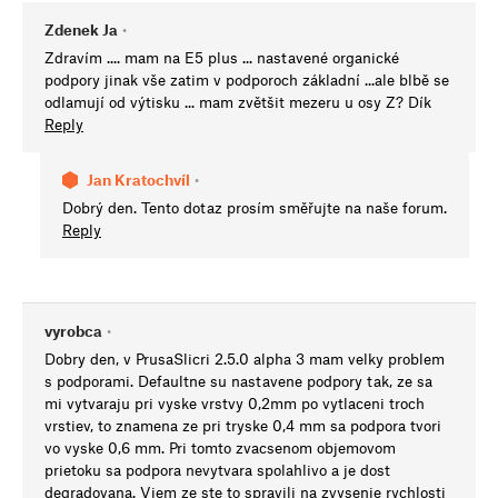
Zdenek Ja
•
Zdravím .... mam na E5 plus ... nastavené organické
podpory jinak vše zatim v podporoch základní ...ale blbě se
odlamují od výtisku ... mam zvětšit mezeru u osy Z? Dík
Reply
Jan Kratochvíl
•
Dobrý den. Tento dotaz prosím směřujte na naše forum.
Reply
vyrobca
•
Dobry den, v PrusaSlicri 2.5.0 alpha 3 mam velky problem
s podporami. Defaultne su nastavene podpory tak, ze sa
mi vytvaraju pri vyske vrstvy 0,2mm po vytlaceni troch
vrstiev, to znamena ze pri tryske 0,4 mm sa podpora tvori
vo vyske 0,6 mm. Pri tomto zvacsenom objemovom
prietoku sa podpora nevytvara spolahlivo a je dost
degradovana. Viem ze ste to spravili na zvysenie rychlosti