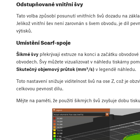
Odstupňované vnitřní švy
Tato volba způsobí posunutí vnitřních švů dozadu na základ
Jelikož vnitřní šev není zarovnán s švem obvodu, je díl pev
výtisků.
Umístění Scarf-spoje
Šikmé švy
překrývají extruze na konci a začátku obvodové 
obvodech. Švy můžete vizualizovat v náhledu tiskárny po
Skutečný objemový průtok (mm³/s)
v legendě náhledu.
Toto nastavení snižuje viditelnost švů na ose Z, což je obz
celkovou pevnost dílu.
Mějte na paměti, že použití šikmých švů zvyšuje dobu tisku