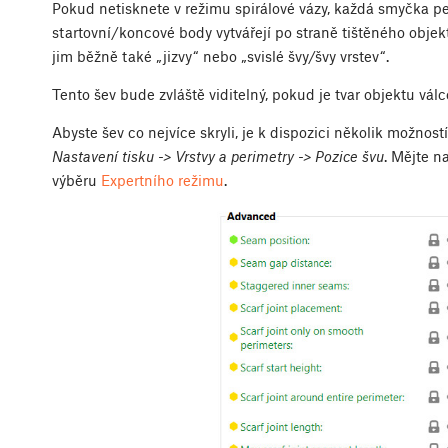
Pokud netisknete v režimu spirálové vázy, každá smyčka pe
startovní/koncové body vytvářejí po straně tištěného objek
jim běžně také „jizvy“ nebo „svislé švy/švy vrstev“.
Tento šev bude zvláště viditelný, pokud je tvar objektu válc
Abyste šev co nejvíce skryli, je k dispozici několik možnost
Nastavení tisku -> Vrstvy a perimetry -> Pozice švu
. Mějte n
výběru
Expertního režimu
.