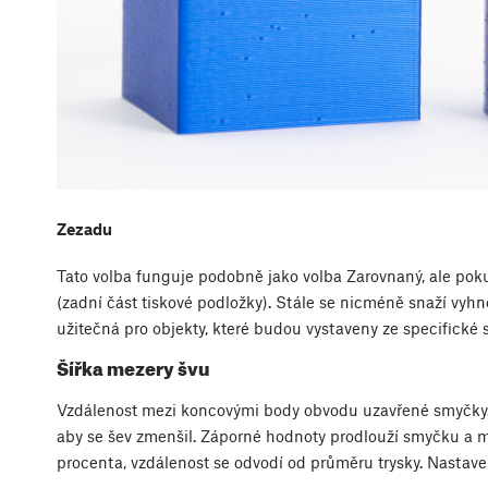
Zezadu
Tato volba funguje podobně jako volba Zarovnaný, ale poku
(zadní část tiskové podložky). Stále se nicméně snaží vyhn
užitečná pro objekty, které budou vystaveny ze specifické s
Šířka mezery švu
Vzdálenost mezi koncovými body obvodu uzavřené smyčky. 
aby se šev zmenšil. Záporné hodnoty prodlouží smyčku a mí
procenta, vzdálenost se odvodí od průměru trysky. Nastave