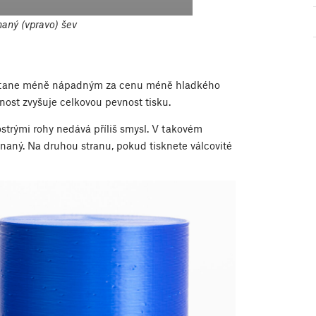
aný (vpravo) šev
ev stane méně nápadným za cenu méně hladkého
ost zvyšuje celkovou pevnost tisku.
strými rohy nedává příliš smysl. V takovém
naný. Na druhou stranu, pokud tisknete válcovité