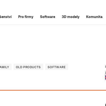
šenství
Pro firmy
Software
3D modely
Komunita
AMILY
OLD PRODUCTS
SOFTWARE