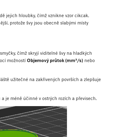
ě jejich hloubky, čímž vznikne vzor cikcak.
nější, protože švy jsou obecně slabými místy
smyčky, čímž skryjí viditelné švy na hladkých
mocí možností
Objemový průtok (mm³/s)
nebo
vláště užitečné na zakřivených površích a zlepšuje
 a je méně účinné v ostrých rozích a převisech.