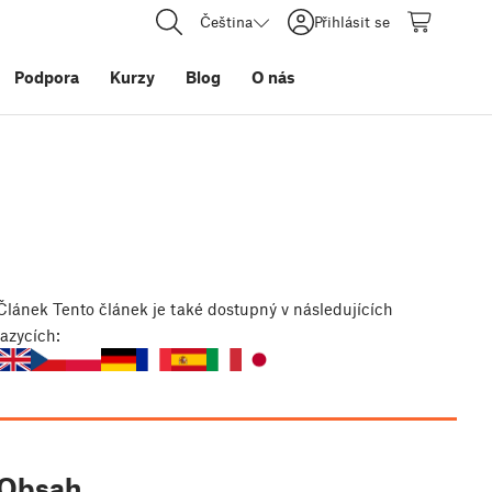
Čeština
Přihlásit se
Podpora
Kurzy
Blog
O nás
Článek
Tento článek je také dostupný v následujících
jazycích:
Obsah