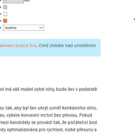
lování pozice švu
, čímž získáte nad umístěním
okud má váš model ostré rohy, bude šev v podstatě
su tak, aby byl šev ukryt uvnitř konkávního úhlu.
su, vybere konvexní vrchol bez převisu. Pokud
 mezi kandidáty se provádí tak, že počáteční bod
edy optimalizována pro rychlost, nízké přesuny a