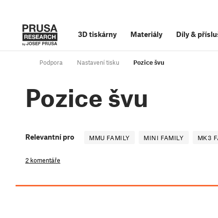
3D tiskárny
Materiály
Díly
&
příslu
Podpora
Nastavení tisku
Pozice švu
Pozice švu
Relevantní pro
MMU FAMILY
MINI FAMILY
MK3 F
2 komentáře