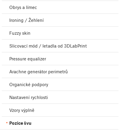
Obrys a límec
Ironing / Žehlení
Fuzzy skin
Slicovací mód / letadla od 3DLabPrint
Pressure equalizer
Arachne generátor perimetrů
Organické podpory
Nastavení rychlosti
Vzory výplně
Pozice švu