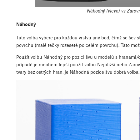
Náhodný (vlevo) vs Zarovn
Náhodný
Tato volba vybere pro každou vrstvu jiný bod, čímž se š
povrchu (malé tečky rozeseté po celém povrchu). Tato možn
Použít volbu Náhodný pro pozici švu u modelů s hranami/o
případě je mnohem lepší použít volbu Nejbližší nebo Zarov
tvary bez ostrých hran, je Náhodná pozice švu dobrá volba.