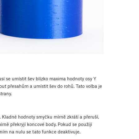
sí se umístit šev blízko maxima hodnoty osy Y
out přesahům a umístit šev do rohů. Tato volba je
trany.
Kladné hodnoty smyčku mírně zkrátí a přeruší,
rně překryjí koncové body. Pokud se použijí
ním na nulu se tato funkce deaktivuje.