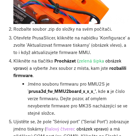
Rozbalte soubor .zip do složky na svém počítači.
Otevřete PrusaSlicer, klikněte na nabídku 'Konfigurace' a
zvolte 'Aktualizovat firmware tiskarny' (obrázek vlevo), a
to i když aktualizujete firmware MMU.
Klikněte na tlačítko
Procházet
(
zelená šipka
obrázek
vpravo
) a vyberte .hex soubor z místa, kam jste
rozbalili
firmware
.
Jméno souboru firmwaru pro MMU2S je
'
prusa3d_fw_MMU2board_x_x_x_'
, kde
x
je číslo
verze firmwaru. Dejte pozor, ať omylem
nevyberete firmware pro MK3S nacházející se ve
stejné složce.
Ujistěte se, že pole "Sériový port" ("Serial Port") zobrazuje
jméno tiskárny (
fialový čtverec
obrázek vpravo
) a má