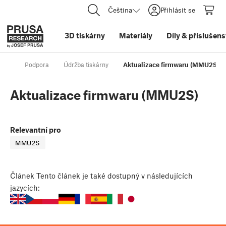
Čeština
Přihlásit se
3D tiskárny
Materiály
Díly
&
příslušens
Podpora
Údržba tiskárny
Aktualizace firmwaru (MMU2S)
Aktualizace firmwaru (MMU2S)
Relevantní pro
MMU2S
Článek
Tento článek je také dostupný v následujících
jazycích: