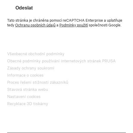
Odeslat
Tato stránka je chráněna pomocí reCAPTCHA Enterprise a uplatňuje
tedy
Ochranu osobních údajů
a
Podmínky použití
společnosti Google.
Všeobecné obchodní podmínky
Obecné podmínky používání internetových stránek PRUSA
Zásady ochrany soukromí
Informace o cookies
Proces řešení stížností zákazníků
Stavová stránka webu
Nastavení cookies
Recyklace 3D tiskárny