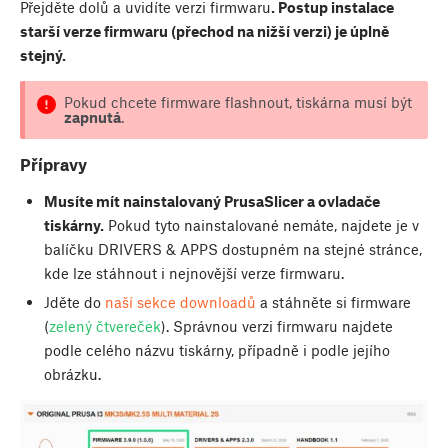
Přejděte dolů a uvidíte verzi firmwaru
. Postup instalace
starší verze firmwaru (přechod na nižší verzi) je úplně
stejný.
Pokud chcete firmware flashnout, tiskárna musí být
zapnutá
.
Přípravy
Musíte mít nainstalovaný PrusaSlicer a ovladače
tiskárny.
Pokud tyto nainstalované nemáte, najdete je v
balíčku DRIVERS & APPS dostupném na stejné stránce,
kde lze stáhnout i nejnovější verze firmwaru.
Jděte do
naší sekce downloadů
a stáhněte si firmware
(
zelený čtvereček
). Správnou verzi firmwaru najdete
podle celého názvu tiskárny, případně i podle jejího
obrázku.