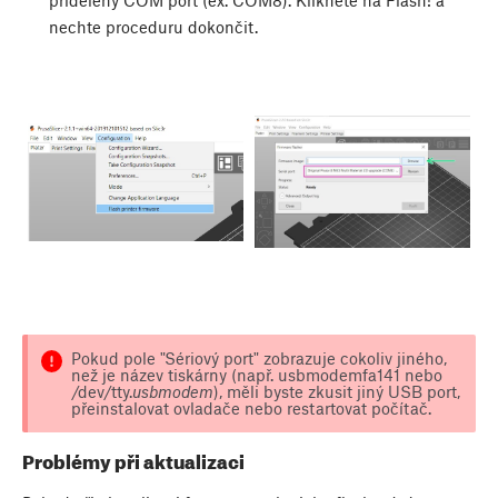
přidělený COM port (ex. COM8). Klikněte na
Flash!
a
nechte proceduru dokončit.
Pokud pole "Sériový port" zobrazuje cokoliv jiného,
než je název tiskárny (např. usbmodemfa141 nebo
/dev/tty.
usbmodem
), měli byste zkusit jiný USB port,
přeinstalovat ovladače nebo restartovat počítač.
Problémy při aktualizaci