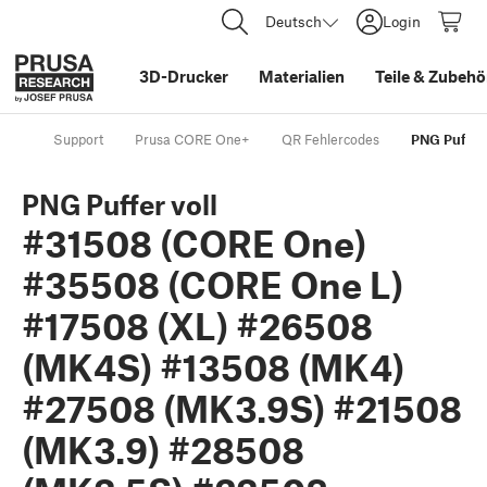
Deutsch
Login
3D-Drucker
Materialien
Teile
&
Zubehö
Support
Prusa CORE One+
QR Fehlercodes
PNG Puffer
PNG Puffer voll
#31508 (CORE One)
#35508 (CORE One L)
#17508 (XL) #26508
(MK4S) #13508 (MK4)
#27508 (MK3.9S) #21508
(MK3.9) #28508