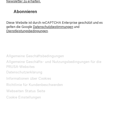
Newsletter zu erhalten.
Abonnieren
Diese Website ist durch reCAPTCHA Enterprise geschützt und es
gelten die Google
Datenschutzbestimmungen
und
Dienstleistungsbedingungen
.
Allgemeine Geschäftsbedingungen
Allgemeine Geschäfts- und Nutzungsbedingungen für die
PRUSA-Websites
Datenschutzerklärung
Informationen über Cookies
Richtlinie für Kundenbeschwerden
Webseiten Status Seite
Cookie Einstellungen