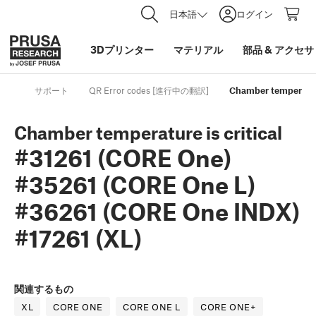
日本語
ログイン
3Dプリンター
マテリアル
部品
&
アクセサ
サポート
QR Error codes [進行中の翻訳]
Chamber temperatur
Chamber temperature is critical
#31261 (CORE One)
#35261 (CORE One L)
#36261 (CORE One INDX)
#17261 (XL)
関連するもの
XL
CORE ONE
CORE ONE L
CORE ONE+