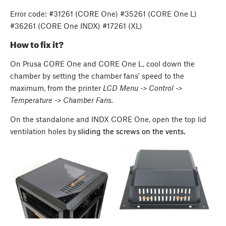
Error code: #31261 (CORE One) #35261 (CORE One L)
#36261 (CORE One INDX) #17261 (XL)
How to fix it?
On Prusa CORE One and CORE One L, cool down the
chamber by setting the chamber fans' speed to the
maximum, from the printer
LCD Menu -> Control ->
Temperature -> Chamber Fans.
On the standalone and INDX CORE One, open the top lid
ventilation holes by
sliding the screws on the vents.