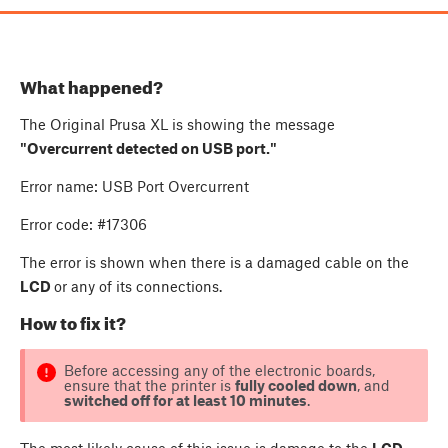
What happened?
The Original Prusa XL is showing the message
"Overcurrent detected on USB port."
Error name: USB Port Overcurrent
Error code: #17306
The error is shown when there is a damaged cable on the
LCD
or any of its connections.
How to fix it?
Before accessing any of the electronic boards,
ensure that the printer is
fully cooled down
, and
switched off for at least 10 minutes
.
The most likely cause of this issue is damage to the
LCD