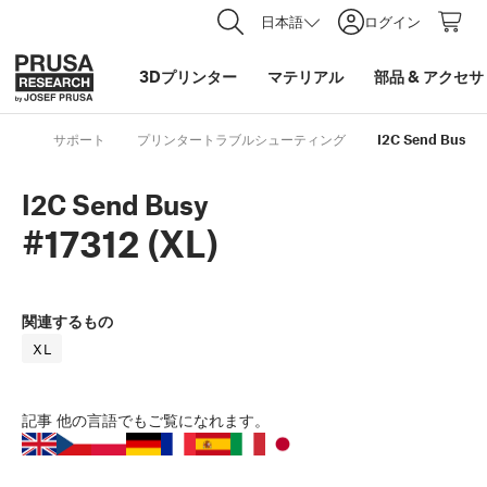
日本語
ログイン
3Dプリンター
マテリアル
部品
&
アクセサ
サポート
プリンタートラブルシューティング
I2C Send Busy #
I2C Send Busy
#17312 (XL)
関連するもの
XL
記事
他の言語でもご覧になれます。