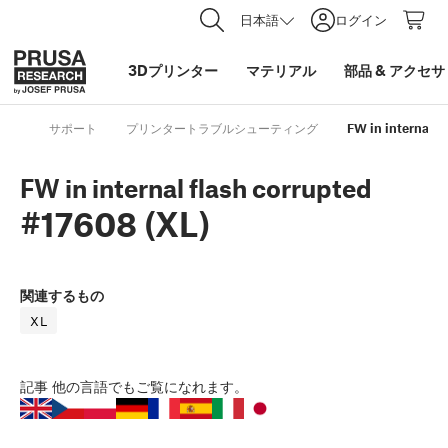
日本語
ログイン
3Dプリンター
マテリアル
部品
&
アクセサ
サポート
プリンタートラブルシューティング
FW in internal f
FW in internal flash corrupted
#17608 (XL)
関連するもの
XL
記事
他の言語でもご覧になれます。