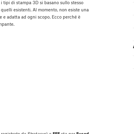
 i tipi di stampa 3D si basano sullo stesso
 quelli esistenti. Al momento, non esiste una
e e adatta ad ogni scopo. Ecco perché è
mpante.
registrato da Stratasys) e
FFF
sta per
Fused