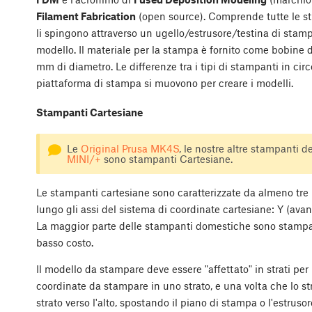
Filament Fabrication
(open source). Comprende tutte le st
li spingono attraverso un ugello/estrusore/testina di stamp
modello. Il materiale per la stampa è fornito come bobine 
mm di diametro. Le differenze tra i tipi di stampanti in cir
piattaforma di stampa si muovono per creare i modelli.
Stampanti Cartesiane
Le
Original Prusa MK4S
, le nostre altre stampanti d
MINI/+
sono stampanti Cartesiane.
Le stampanti cartesiane sono caratterizzate da almeno tre
lungo gli assi del sistema di coordinate cartesiane: Y (avanti 
La maggior parte delle stampanti domestiche sono stampan
basso costo.
Il modello da stampare deve essere "affettato" in strati per
coordinate da stampare in uno strato, e una volta che lo str
strato verso l'alto, spostando il piano di stampa o l'estruso