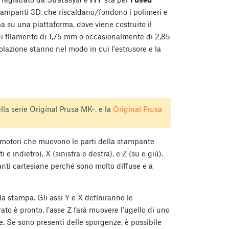
ampanti 3D, che riscaldano/fondono i polimeri e
a su una piattaforma, dove viene costruito il
di filamento di 1,75 mm o occasionalmente di 2,85
colazione stanno nel modo in cui l'estrusore e la
ella serie Original Prusa MK-, e la
Original Prusa
 motori che muovono le parti della stampante
e indietro), X (sinistra e destra), e Z (su e giù).
ti cartesiane perché sono molto diffuse e a
 la stampa. Gli assi Y e X definiranno le
ato è pronto, l'asse Z farà muovere l'ugello di uno
re. Se sono presenti delle sporgenze, è possibile