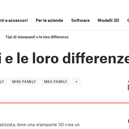
i e accessori
Per le aziende
Software
Modelli 3D
Tipi di stampanti e le loro differenze
 e le loro differenz
LY
MINI FAMILY
MK3 FAMILY
+
atizzata, dove una stampante 3D crea un