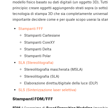
modello fisico basato su dati digitali (un oggetto 3D). Tutti
principio: creare oggetti aggiungendo strati sopra (o sotto)
tecnologia di stampa 3D che sia completamente universal
importante decidere come e per quale scopo userai la sta
Stampanti FFF
Stampanti Cartesiane
Stampanti CoreXY
Stampanti Delta
Stampanti Polar
SLA (Stereolitografia)
Stereolitografia mascherata (MSLA)
Stereolitografia (SLA)
Elaborazione diretta/digitale della luce (DLP)
SLS (Sinterizzazione laser selettiva)
Stampanti FDM/FFF
FDM
è l'acronimo di
Fused Deposition Modeling
(marchio 