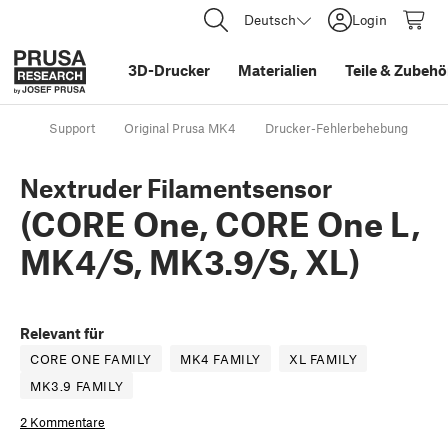
Deutsch
Login
3D-Drucker
Materialien
Teile
&
Zubehö
Support
Original Prusa MK4
Drucker-Fehlerbehebung
N
Nextruder Filamentsensor
(CORE One, CORE One L,
MK4/S, MK3.9/S, XL)
Relevant für
CORE ONE FAMILY
MK4 FAMILY
XL FAMILY
MK3.9 FAMILY
2 Kommentare