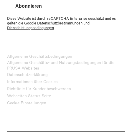
Abonnieren
Diese Website ist durch reCAPTCHA Enterprise geschützt und es
gelten die Google
Datenschutzbestimmungen
und
Dienstleistungsbedingungen
.
Allgemeine Geschäftsbedingungen
Allgemeine Geschäfts- und Nutzungsbedingungen für die
PRUSA-Websites
Datenschutzerklärung
Informationen über Cookies
Richtlinie für Kundenbeschwerden
Webseiten Status Seite
Cookie Einstellungen