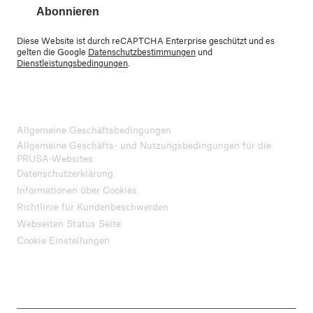
Abonnieren
Diese Website ist durch reCAPTCHA Enterprise geschützt und es
gelten die Google
Datenschutzbestimmungen
und
Dienstleistungsbedingungen
.
Allgemeine Geschäftsbedingungen
Allgemeine Geschäfts- und Nutzungsbedingungen für die
PRUSA-Websites
Datenschutzerklärung
Informationen über Cookies
Richtlinie für Kundenbeschwerden
Webseiten Status Seite
Cookie Einstellungen