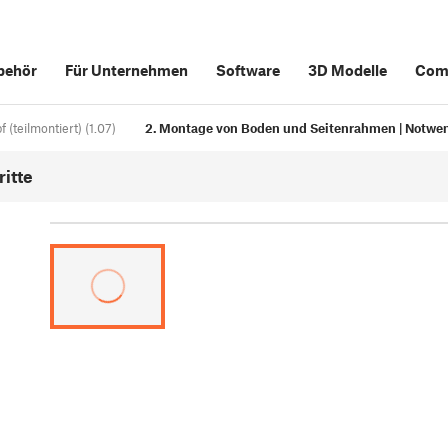
behör
Für Unternehmen
Software
3D Modelle
Com
 (teilmontiert) (1.07)
2. Montage von Boden und Seitenrahmen | Notwen
itte