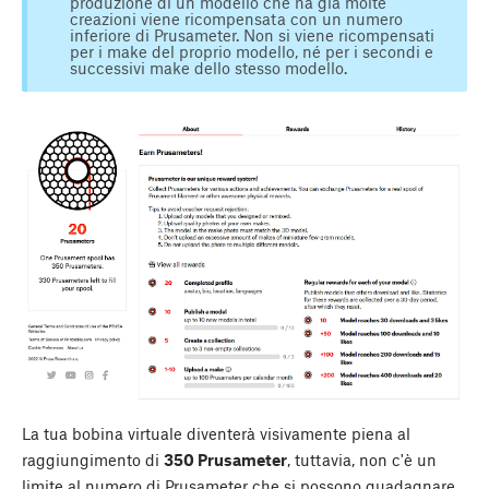
produzione di un modello che ha già molte
creazioni viene ricompensata con un numero
inferiore di Prusameter. Non si viene ricompensati
per i make del proprio modello, né per i secondi e
successivi make dello stesso modello.
La tua bobina virtuale diventerà visivamente piena al
raggiungimento di
350 Prusameter
, tuttavia, non c'è un
limite al numero di Prusameter che si possono guadagnare