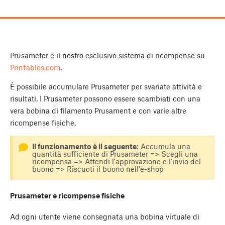
Prusameter è il nostro esclusivo sistema di ricompense su
Printables.com
.
È possibile accumulare Prusameter per svariate attività e
risultati. I Prusameter possono essere scambiati con una
vera bobina di filamento Prusament e con varie altre
ricompense fisiche.
Il funzionamento è il seguente
: Accumula una
quantità sufficiente di Prusameter => Scegli una
ricompensa => Attendi l'approvazione e l'invio del
buono => Riscuoti il buono nell'e-shop
Prusameter e ricompense fisiche
Ad ogni utente viene consegnata una bobina virtuale di