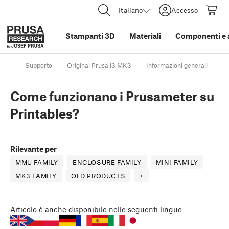
Italiano
Accesso
Stampanti 3D
Materiali
Componenti e 
Supporto
Original Prusa i3 MK3
Informazioni generali
Co
Come funzionano i Prusameter su
Printables?
Rilevante per
MMU FAMILY
ENCLOSURE FAMILY
MINI FAMILY
MK3 FAMILY
OLD PRODUCTS
+
Articolo
è anche disponibile nelle seguenti lingue