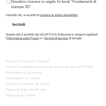
Desidero ricevere in regalo l'e-book “Fondamenti di
stampa 3D”
Facendo clic, si accetta di
ricevere la nostra newsletter.
Iscriviti
Questo sito è protetto da reCAPTCHA Enterprise e vengono applicati
l'
Informativa sulla Privacy
e i
Termini di servizio
di Google.
Termini e Condizioni Generali
Termini e condizioni generali di utilizzo dei siti web PRUSA
Informativa sulla privacy
Informazioni sui cookie
Politica sui reclami dei clienti
Pagina di stato dei siti web
Impostazioni Cookie