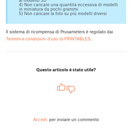
al modello 3D
4) Non caricare una quantità eccessiva di modelli
in miniatura da pochi grammi
5) Non caricare la foto su più modelli diversi
Il sistema di ricompensa di Prusameters è regolato dai
Termini e condizioni d'uso di PRINTABLES
.
Questo articolo è stato utile?
Accedi
per inviare un commento