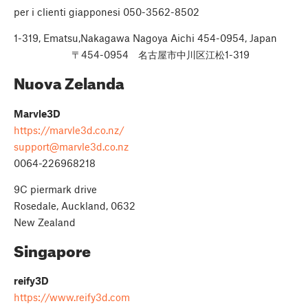
per i clienti giapponesi 050-3562-8502
1-319, Ematsu,Nakagawa Nagoya Aichi 454-0954, Japan
〒454-0954 名古屋市中川区江松1-319
Nuova Zelanda
Marvle3D
https://marvle3d.co.nz/
support@marvle3d.co.nz
0064-226968218
9C piermark drive
Rosedale, Auckland, 0632
New Zealand
Singapore
reify3D
https://www.reify3d.com