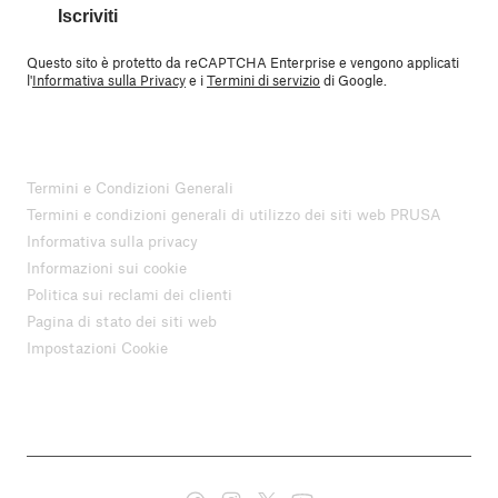
Iscriviti
Questo sito è protetto da reCAPTCHA Enterprise e vengono applicati
l'
Informativa sulla Privacy
e i
Termini di servizio
di Google.
Termini e Condizioni Generali
Termini e condizioni generali di utilizzo dei siti web PRUSA
Informativa sulla privacy
Informazioni sui cookie
Politica sui reclami dei clienti
Pagina di stato dei siti web
Impostazioni Cookie