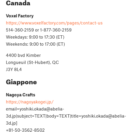
Canada
Voxel Factory
https://www.voxelfactory.com/pages/contact-us
514-360-2159 or 1-877-360-2159
Weekdays: 9:00 to 17:30 (ET)
Weekends: 9:00 to 17:00 (ET)
4400 bvd Kimber
Longueuil (St-Hubert), QC
J3Y 8L4
Giappone
Nagoya Crafts
https://nagoyakogei.jp/
email=yoshiki.okada@abelia-
3d.jp
|subject=TEXT|body=TEXT|
title=yoshiki.okada@abelia-
3d.jp
]
+81-50-3562-8502