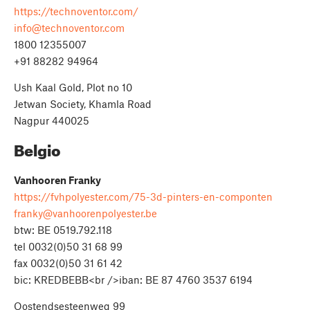
https://technoventor.com/
info@technoventor.com
1800 12355007
+91 88282 94964
Ush Kaal Gold, Plot no 10
Jetwan Society, Khamla Road
Nagpur 440025
Belgio
Vanhooren Franky
https://fvhpolyester.com/75-3d-pinters-en-componten
franky@vanhoorenpolyester.be
btw: BE 0519.792.118
tel 0032(0)50 31 68 99
fax 0032(0)50 31 61 42
bic: KREDBEBB<br />iban: BE 87 4760 3537 6194
Oostendsesteenweg 99