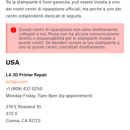
Se la stampante è fuori garanzia, può essere inviata a uno
dei nostri centri di riparazione ufficiali, ma anche a uno dei
centri indipendenti elencati di seguito.
Questi centri di riparazione non sono direttamente
collegati a noi. Prusa non ha alcuna comunicazione
diretta o responsabilità per le stampanti inviate a
questi centri. Se desideri inviare la tua stampante a
uno di questi centri, contattali direttamente.
USA
LA 3D Printer Repair
la3dpr.com
+1 (909) 437-0250
Monday-Friday. 11am-8pm (by appointment)
274 E Rowland St
STE E
Covina, CA 91723