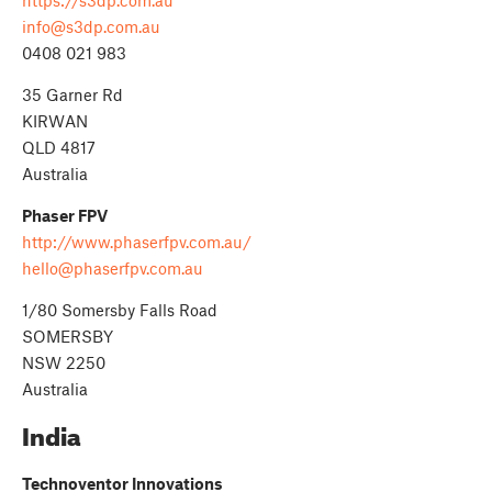
https://s3dp.com.au
info@s3dp.com.au
0408 021 983
35 Garner Rd
KIRWAN
QLD 4817
Australia
Phaser FPV
http://www.phaserfpv.com.au/
hello@phaserfpv.com.au
1/80 Somersby Falls Road
SOMERSBY
NSW 2250
Australia
India
Technoventor Innovations