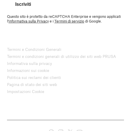
Iscriviti
Questo sito è protetto da reCAPTCHA Enterprise e vengono applicati
l'
Informativa sulla Privacy
e i
Termini di servizio
di Google.
Termini e Condizioni Generali
Termini e condizioni generali di utilizzo dei siti web PRUSA
Informativa sulla privacy
Informazioni sui cookie
Politica sui reclami dei clienti
Pagina di stato dei siti web
Impostazioni Cookie