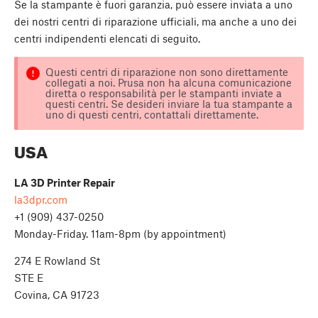
Se la stampante è fuori garanzia, può essere inviata a uno
dei nostri centri di riparazione ufficiali, ma anche a uno dei
centri indipendenti elencati di seguito.
Questi centri di riparazione non sono direttamente
collegati a noi. Prusa non ha alcuna comunicazione
diretta o responsabilità per le stampanti inviate a
questi centri. Se desideri inviare la tua stampante a
uno di questi centri, contattali direttamente.
USA
LA 3D Printer Repair
la3dpr.com
+1 (909) 437-0250
Monday-Friday. 11am-8pm (by appointment)
274 E Rowland St
STE E
Covina, CA 91723