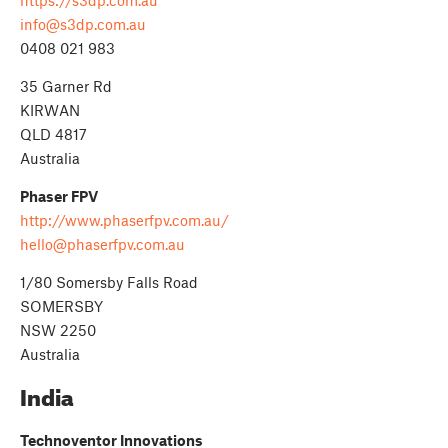
https://s3dp.com.au
info@s3dp.com.au
0408 021 983
35 Garner Rd
KIRWAN
QLD 4817
Australia
Phaser FPV
http://www.phaserfpv.com.au/
hello@phaserfpv.com.au
1/80 Somersby Falls Road
SOMERSBY
NSW 2250
Australia
India
Technoventor Innovations