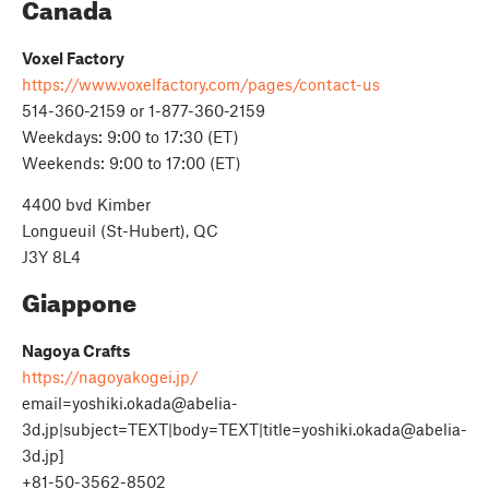
Canada
Voxel Factory
https://www.voxelfactory.com/pages/contact-us
514-360-2159 or 1-877-360-2159
Weekdays: 9:00 to 17:30 (ET)
Weekends: 9:00 to 17:00 (ET)
4400 bvd Kimber
Longueuil (St-Hubert), QC
J3Y 8L4
Giappone
Nagoya Crafts
https://nagoyakogei.jp/
email=yoshiki.okada@abelia-
3d.jp
|subject=TEXT|body=TEXT|
title=yoshiki.okada@abelia-
3d.jp
]
+81-50-3562-8502