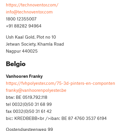
https://technoventor.com/
info@technoventor.com
1800 12355007
+91 88282 94964
Ush Kaal Gold, Plot no 10
Jetwan Society, Khamla Road
Nagpur 440025
Belgio
Vanhooren Franky
https://fvhpolyester.com/75-3d-pinters-en-componten
franky@vanhoorenpolyester.be
btw: BE 0519.792.118
tel 0032(0)50 31 68 99
fax 0032(0)50 31 61 42
bic: KREDBEBB<br />iban: BE 87 4760 3537 6194
Oostendsesteenweg 99