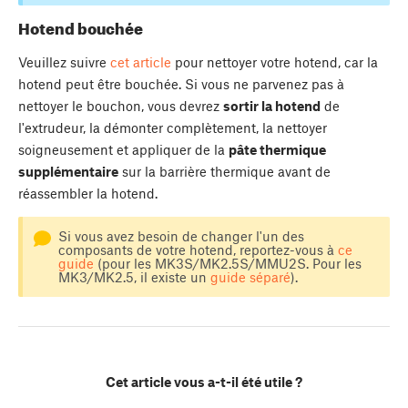
Hotend bouchée
Veuillez suivre
cet article
pour nettoyer votre hotend, car la
hotend peut être bouchée. Si vous ne parvenez pas à
nettoyer le bouchon, vous devrez
sortir la hotend
de
l'extrudeur, la démonter complètement, la nettoyer
soigneusement et appliquer de la
pâte thermique
supplémentaire
sur la barrière thermique avant de
réassembler la hotend.
Si vous avez besoin de changer l'un des
composants de votre hotend, reportez-vous à
ce
guide
(pour les MK3S/MK2.5S/MMU2S. Pour les
MK3/MK2.5, il existe un
guide séparé
).
Cet article vous a-t-il été utile ?