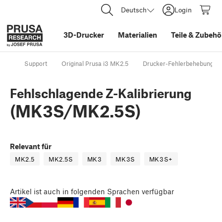
Deutsch
Login
3D-Drucker
Materialien
Teile
&
Zubehö
Support
Original Prusa i3 MK2.5
Drucker-Fehlerbehebung
Fehlschlagende Z-Kalibrierung
(MK3S/MK2.5S)
Relevant für
MK2.5
MK2.5S
MK3
MK3S
MK3S+
Artikel
ist auch in folgenden Sprachen verfügbar