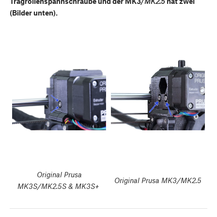
Tragrollenspannschraube und der MK3/
MK2.5
hat zwei
(Bilder unten).
Original Prusa
Original Prusa MK3/MK2.5
MK3S/MK2.5S & MK3S+