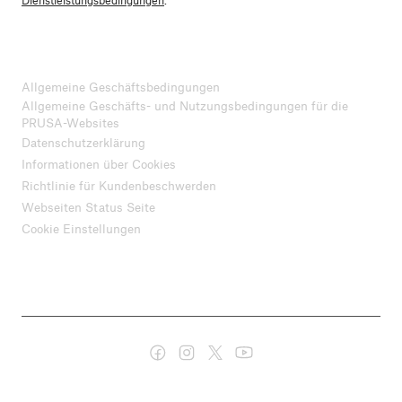
Dienstleistungsbedingungen
.
Allgemeine Geschäftsbedingungen
Allgemeine Geschäfts- und Nutzungsbedingungen für die
PRUSA-Websites
Datenschutzerklärung
Informationen über Cookies
Richtlinie für Kundenbeschwerden
Webseiten Status Seite
Cookie Einstellungen