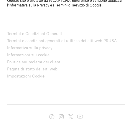
Questo sito è protetto da reCAPTCHA Enterprise e vengono applicati
l'
Informativa sulla Privacy
e i
Termini di servizio
di Google.
Termini e Condizioni Generali
Termini e condizioni generali di utilizzo dei siti web PRUSA
Informativa sulla privacy
Informazioni sui cookie
Politica sui reclami dei clienti
Pagina di stato dei siti web
Impostazioni Cookie