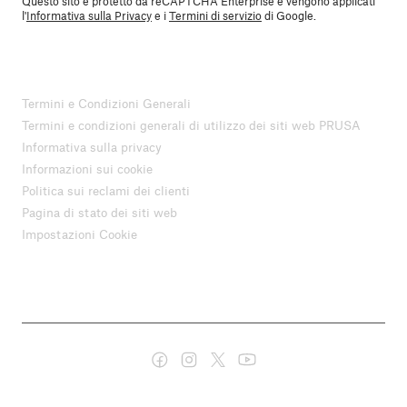
Questo sito è protetto da reCAPTCHA Enterprise e vengono applicati
l'
Informativa sulla Privacy
e i
Termini di servizio
di Google.
Termini e Condizioni Generali
Termini e condizioni generali di utilizzo dei siti web PRUSA
Informativa sulla privacy
Informazioni sui cookie
Politica sui reclami dei clienti
Pagina di stato dei siti web
Impostazioni Cookie